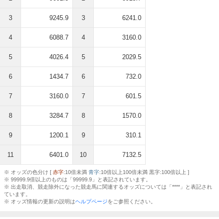
3
9245.9
3
6241.0
4
6088.7
4
3160.0
5
4026.4
5
2029.5
6
1434.7
6
732.0
7
3160.0
7
601.5
8
3284.7
8
1570.0
9
1200.1
9
310.1
11
6401.0
10
7132.5
※ オッズの色分け [
赤字
:10倍未満
青字
:10倍以上100倍未満 黒字:100倍以上 ]
※ 99999.9倍以上のものは「99999.9」と表記されています。
※ 出走取消、競走除外になった競走馬に関連するオッズについては「****」と表記され
ています。
※ オッズ情報の更新の説明は
ヘルプページ
をご参照ください。