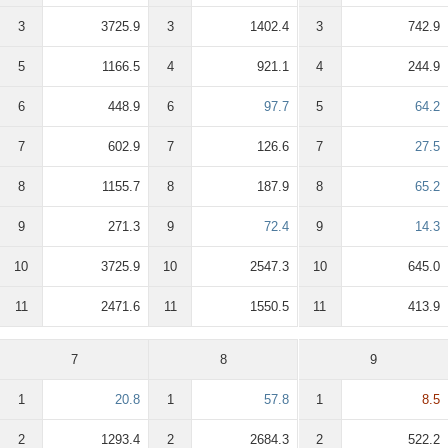
3
3725.9
3
1402.4
3
742.9
5
1166.5
4
921.1
4
244.9
6
448.9
6
97.7
5
64.2
7
602.9
7
126.6
7
27.5
8
1155.7
8
187.9
8
65.2
9
271.3
9
72.4
9
14.3
10
3725.9
10
2547.3
10
645.0
11
2471.6
11
1550.5
11
413.9
7
8
9
1
20.8
1
57.8
1
8.5
2
1293.4
2
2684.3
2
522.2