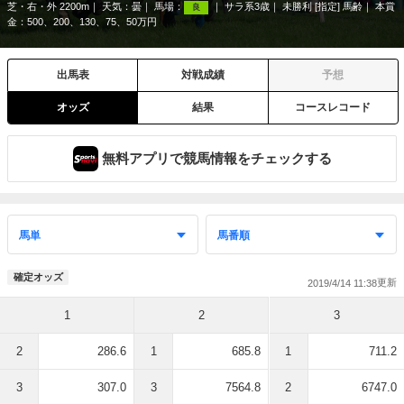
芝・右・外 2200m
天気：
曇
馬場：
サラ系3歳
未勝利 [指定] 馬齢
本賞
良
金：500、200、130、75、50万円
出馬表
対戦成績
予想
オッズ
結果
コースレコード
無料アプリで競馬情報をチェックする
確定オッズ
2019/4/14 11:38
1
2
3
2
286.6
1
685.8
1
711.2
3
307.0
3
7564.8
2
6747.0