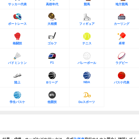
サッカー代表
高校年代
競馬
地方競馬
ボートレース
大相撲
フィギュア
カーリング
格闘技
ゴルフ
テニス
卓球
F1
バドミントン
バレーボール
ラグビー
NBA
陸上
Bリーグ
バスケ代表
学生バスケ
他競技
Doスポーツ