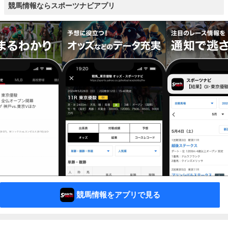
競馬情報ならスポーツナビアプリ
競馬情報をアプリで見る