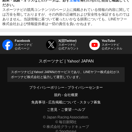
結果・成績・オッズなどのデータは、必ず
主催者
発行のものと照合し確認してく
ださい。
スポーツナビの競馬コンテンツのページ上に掲載されている情報の内容に関して
は万全を期しておりますが、その内容の正確性および安全性を保証するものでは
ありません。当該情報に基づいて被ったいかなる損害についても、LINEヤフー
株式会社および情報提供者は一切の責任を負いかねます。
Facebook
X(旧Twitter)
YouTube
スポーツナビ
スポーツナビ
スポーツナビ
公式ページ
公式アカウント
公式チャンネル
スポーツナビ
Yahoo! JAPAN
スポーツナビはYahoo! JAPANのサービスであり、LINEヤフー株式会社がス
ポーツナビ株式会社と協力して運営しています。
プライバシーポリシー
プライバシーセンター
規約
会社概要
免責事項
広告掲載について
スタッフ募集
ご意見・ご要望
ヘルプ
© Japan Racing Association.
© 毎日新聞社
© 株式会社グラッドキューブ
© Sportsnavi