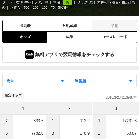
ダート・右 1800m
天気：
晴
馬場：
サラ系3歳
未勝利 （混合）[指定] 馬
良
齢
本賞金：500、200、130、75、50万円
出馬表
対戦成績
予想
オッズ
結果
コースレコード
無料アプリで競馬情報をチェックする
確定オッズ
2015/3/28 11:39
1
2
3
2
333.6
1
112.2
1
17231.6
3
7782.0
3
178.9
2
533.7