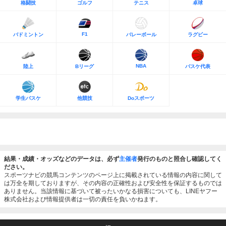
格闘技
ゴルフ
テニス
卓球
F1
バドミントン
バレーボール
ラグビー
NBA
陸上
Bリーグ
バスケ代表
学生バスケ
他競技
Doスポーツ
結果・成績・オッズなどのデータは、必ず
主催者
発行のものと照合し確認してく
ださい。
スポーツナビの競馬コンテンツのページ上に掲載されている情報の内容に関して
は万全を期しておりますが、その内容の正確性および安全性を保証するものでは
ありません。当該情報に基づいて被ったいかなる損害についても、LINEヤフー
株式会社および情報提供者は一切の責任を負いかねます。