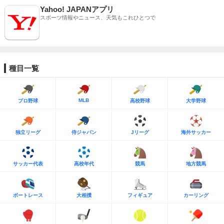
Yahoo! JAPANアプリ
スポーツ情報やニュース、天気もこれひとつで
種目一覧
MLB
プロ野球
高校野球
大学野球
独立リーグ
侍ジャパン
Jリーグ
海外サッカー
サッカー代表
高校年代
競馬
地方競馬
ボートレース
大相撲
フィギュア
カーリング