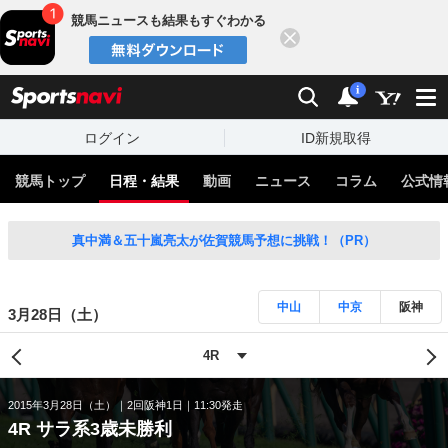
競馬ニュースも結果もすぐわかる
閉じる
スポーツナビ
検索
通知
i
ログイン
ID新規取得
競馬トップ
日程・結果
動画
ニュース
コラム
公式情
真中満＆五十嵐亮太が佐賀競馬予想に挑戦！（PR）
中山
中京
阪神
3月28日（土）
2015年3月28日（土）
2回阪神1日
11:30発走
4R サラ系3歳未勝利