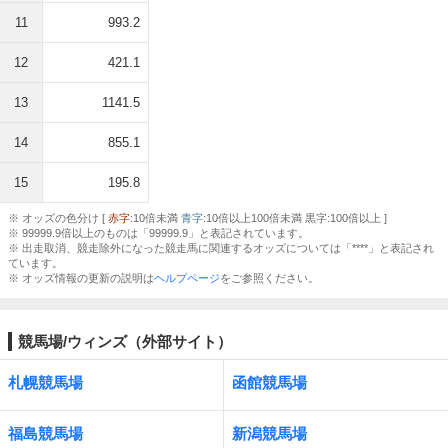
11
993.2
12
421.1
13
1141.5
14
855.1
15
195.8
※ オッズの色分け [
赤字
:10倍未満
青字
:10倍以上100倍未満 黒字:100倍以上 ]
※ 99999.9倍以上のものは「99999.9」と表記されています。
※ 出走取消、競走除外になった競走馬に関連するオッズについては「****」と表記され
ています。
※ オッズ情報の更新の説明は
ヘルプページ
をご参照ください。
競馬場/ウィンズ（外部サイト）
札幌競馬場
函館競馬場
福島競馬場
新潟競馬場