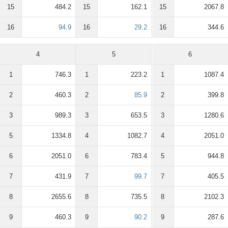
15
484.2
15
162.1
15
2067.8
16
94.9
16
29.2
16
344.6
4
5
6
1
746.3
1
223.2
1
1087.4
2
460.3
2
85.9
2
399.8
3
989.3
3
653.5
3
1280.6
5
1334.8
4
1082.7
4
2051.0
6
2051.0
6
783.4
5
944.8
7
431.9
7
99.7
7
405.5
8
2655.6
8
735.5
8
2102.3
9
460.3
9
90.2
9
287.6