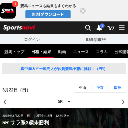
競馬ニュースも結果もすぐわかる
閉じる
スポーツナビ
検索
通知
i
ログイン
ID新規取得
競馬トップ
日程・結果
動画
ニュース
コラム
公式情
真中満＆五十嵐亮太が佐賀競馬予想に挑戦！（PR）
中山
中京
阪神
3月22日（日）
2015年3月22日（日）
2回中山8日
12:30発走
5R サラ系3歳未勝利