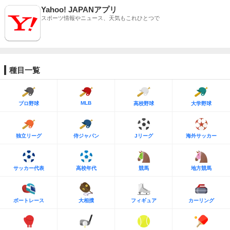
Yahoo! JAPANアプリ
スポーツ情報やニュース、天気もこれひとつで
種目一覧
MLB
プロ野球
高校野球
大学野球
独立リーグ
侍ジャパン
Jリーグ
海外サッカー
サッカー代表
高校年代
競馬
地方競馬
ボートレース
大相撲
フィギュア
カーリング