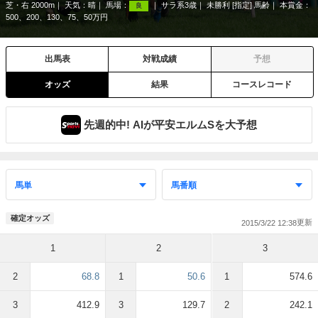
芝・右 2000m
天気：
晴
馬場：
サラ系3歳
未勝利 [指定] 馬齢
本賞金：
良
500、200、130、75、50万円
出馬表
対戦成績
予想
オッズ
結果
コースレコード
先週的中! AIが平安エルムSを大予想
確定オッズ
2015/3/22 12:38
1
2
3
2
68.8
1
50.6
1
574.6
3
412.9
3
129.7
2
242.1