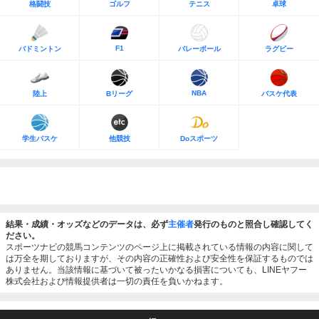
格闘技
ゴルフ
テニス
卓球
F1
バドミントン
バレーボール
ラグビー
NBA
陸上
Bリーグ
バスケ代表
学生バスケ
他競技
Doスポーツ
結果・成績・オッズなどのデータは、必ず
主催者
発行のものと照合し確認してく
ださい。
スポーツナビの競馬コンテンツのページ上に掲載されている情報の内容に関して
は万全を期しておりますが、その内容の正確性および安全性を保証するものでは
ありません。当該情報に基づいて被ったいかなる損害についても、LINEヤフー
株式会社および情報提供者は一切の責任を負いかねます。