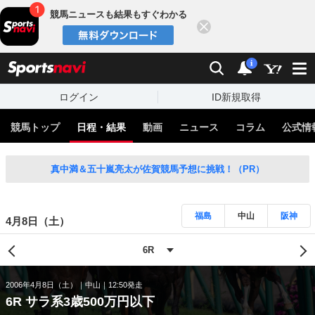
競馬ニュースも結果もすぐわかる
閉じる
スポーツナビ
検索
通知
i
ログイン
ID新規取得
競馬トップ
日程・結果
動画
ニュース
コラム
公式情
真中満＆五十嵐亮太が佐賀競馬予想に挑戦！（PR）
福島
中山
阪神
4月8日（土）
2006年4月8日（土）
中山
12:50発走
6R サラ系3歳500万円以下