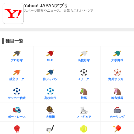
Yahoo! JAPANアプリ
スポーツ情報やニュース、天気もこれひとつで
種目一覧
MLB
プロ野球
高校野球
大学野球
独立リーグ
侍ジャパン
Jリーグ
海外サッカー
サッカー代表
高校年代
競馬
地方競馬
ボートレース
大相撲
フィギュア
カーリング