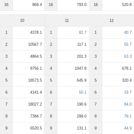
16
869.4
16
793.0
16
520.8
10
11
12
1
4378.1
1
82.7
1
40.7
2
10567.7
2
117.1
2
55.7
3
4864.5
3
201.3
3
63.3
4
8756.1
4
1047.8
4
678.1
5
18573.5
5
645.9
5
320.4
6
4141.4
6
50.1
6
19.7
7
18027.2
7
190.6
7
84.0
8
7384.7
8
299.0
8
79.1
9
6520.5
9
131.1
9
44.9