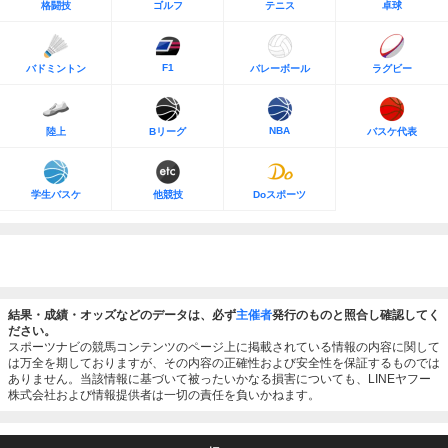
格闘技
ゴルフ
テニス
卓球
F1
バドミントン
バレーボール
ラグビー
NBA
陸上
Bリーグ
バスケ代表
学生バスケ
他競技
Doスポーツ
結果・成績・オッズなどのデータは、必ず
主催者
発行のものと照合し確認してく
ださい。
スポーツナビの競馬コンテンツのページ上に掲載されている情報の内容に関して
は万全を期しておりますが、その内容の正確性および安全性を保証するものでは
ありません。当該情報に基づいて被ったいかなる損害についても、LINEヤフー
株式会社および情報提供者は一切の責任を負いかねます。