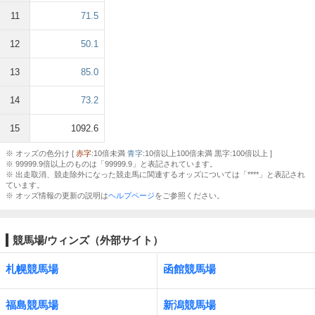
11
71.5
12
50.1
13
85.0
14
73.2
15
1092.6
※ オッズの色分け [
赤字
:10倍未満
青字
:10倍以上100倍未満 黒字:100倍以上 ]
※ 99999.9倍以上のものは「99999.9」と表記されています。
※ 出走取消、競走除外になった競走馬に関連するオッズについては「****」と表記され
ています。
※ オッズ情報の更新の説明は
ヘルプページ
をご参照ください。
競馬場/ウィンズ（外部サイト）
札幌競馬場
函館競馬場
福島競馬場
新潟競馬場