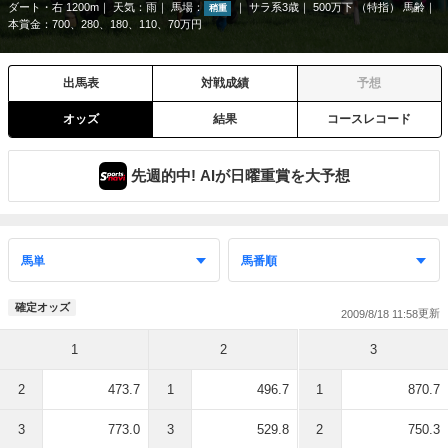
ダート・右 1200m
天気：
雨
馬場：
サラ系3歳
500万下 （特指） 馬齢
稍重
本賞金：700、280、180、110、70万円
出馬表
対戦成績
予想
オッズ
結果
コースレコード
先週的中! AIが日曜重賞を大予想
確定オッズ
2009/8/18 11:58
1
2
3
2
473.7
1
496.7
1
870.7
3
773.0
3
529.8
2
750.3