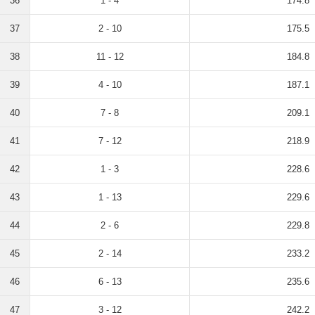
36
1 - 4
174.8
37
2 - 10
175.5
38
11 - 12
184.8
39
4 - 10
187.1
40
7 - 8
209.1
41
7 - 12
218.9
42
1 - 3
228.6
43
1 - 13
229.6
44
2 - 6
229.8
45
2 - 14
233.2
46
6 - 13
235.6
47
3 - 12
242.2