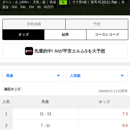
ダート・右 1400m
天気：
曇
馬場：
サラ系4歳
新馬 牝 [指定] 馬齢
本
良
賞金：600、240、150、90、60万円
対戦成績
予想
オッズ
結果
コースレコード
先週的中! AIが平安エルムSを大予想
確定オッズ
2009/8/19 13:25
人気
馬番
オッズ
1
11 - 13
7.3
2
7 - 11
9.6