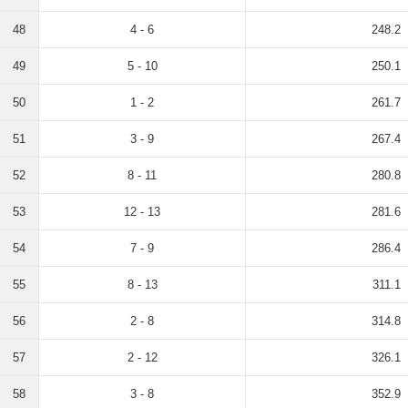
48
4 - 6
248.2
49
5 - 10
250.1
50
1 - 2
261.7
51
3 - 9
267.4
52
8 - 11
280.8
53
12 - 13
281.6
54
7 - 9
286.4
55
8 - 13
311.1
56
2 - 8
314.8
57
2 - 12
326.1
58
3 - 8
352.9