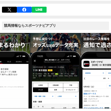
競馬情報ならスポーツナビアプリ