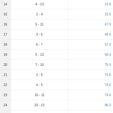
14
4 - 13
23.8
15
2 - 4
32.6
16
5 - 11
47.9
17
3 - 5
49.0
18
5 - 7
51.0
19
5 - 13
58.4
20
7 - 10
75.5
21
2 - 5
75.6
22
4 - 5
79.6
23
10 - 11
79.6
24
10 - 13
96.0