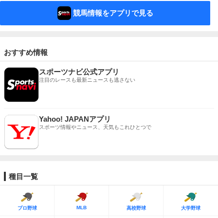
競馬情報をアプリで見る
おすすめ情報
スポーツナビ公式アプリ
注目のレースも最新ニュースも逃さない
Yahoo! JAPANアプリ
スポーツ情報やニュース、天気もこれひとつで
種目一覧
MLB
プロ野球
高校野球
大学野球