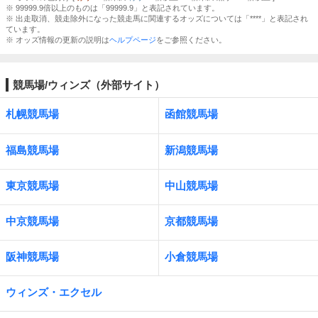
※ 99999.9倍以上のものは「99999.9」と表記されています。
※ 出走取消、競走除外になった競走馬に関連するオッズについては「****」と表記され
ています。
※ オッズ情報の更新の説明は
ヘルプページ
をご参照ください。
競馬場/ウィンズ（外部サイト）
札幌競馬場
函館競馬場
福島競馬場
新潟競馬場
東京競馬場
中山競馬場
中京競馬場
京都競馬場
阪神競馬場
小倉競馬場
ウィンズ・エクセル