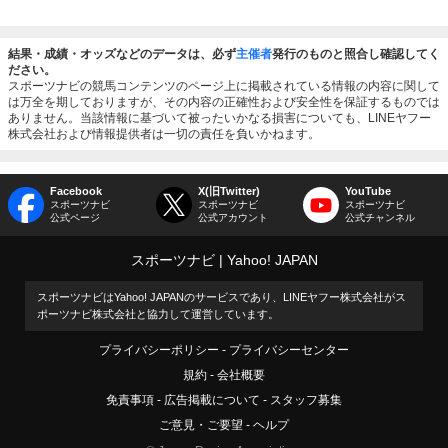
結果・成績・オッズなどのデータは、必ず
主催者
発行のものと照合し確認してく
ださい。
スポーツナビの競馬コンテンツのページ上に掲載されている情報の内容に関して
は万全を期しておりますが、その内容の正確性および安全性を保証するものでは
ありません。当該情報に基づいて被ったいかなる損害についても、LINEヤフー
株式会社および情報提供者は一切の責任を負いかねます。
Facebook
X(旧Twitter)
YouTube
スポーツナビ
スポーツナビ
スポーツナビ
公式ページ
公式アカウント
公式チャンネル
スポーツナビ
Yahoo! JAPAN
スポーツナビはYahoo! JAPANのサービスであり、LINEヤフー株式会社がス
ポーツナビ株式会社と協力して運営しています。
プライバシーポリシー
プライバシーセンター
規約
会社概要
免責事項
広告掲載について
スタッフ募集
ご意見・ご要望
ヘルプ