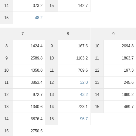
14
373.2
15
142.7
15
48.2
7
8
9
8
1424.4
9
167.6
10
2694.8
9
2589.8
10
1103.2
11
1863.7
10
4358.8
11
709.6
12
197.3
11
3853.4
12
32.0
13
245.6
12
972.7
13
43.2
14
1890.2
13
1340.6
14
723.1
15
469.7
14
6876.4
15
96.7
15
2750.5