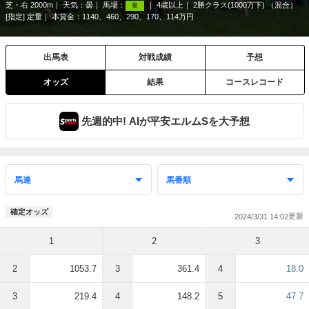
芝・右 2000m
天気：
曇
馬場：
4歳以上
2勝クラス(1000万下) （混合）
良
[指定] 定量
本賞金：1140、460、290、170、114万円
出馬表
対戦成績
予想
オッズ
結果
コースレコード
先週的中! AIが平安エルムSを大予想
確定オッズ
2024/3/31 14:02
1
2
3
2
1053.7
3
361.4
4
18.0
3
219.4
4
148.2
5
47.7