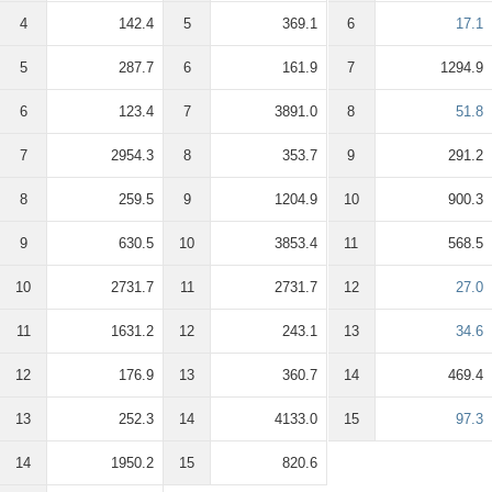
4
142.4
5
369.1
6
17.1
5
287.7
6
161.9
7
1294.9
6
123.4
7
3891.0
8
51.8
7
2954.3
8
353.7
9
291.2
8
259.5
9
1204.9
10
900.3
9
630.5
10
3853.4
11
568.5
10
2731.7
11
2731.7
12
27.0
11
1631.2
12
243.1
13
34.6
12
176.9
13
360.7
14
469.4
13
252.3
14
4133.0
15
97.3
14
1950.2
15
820.6