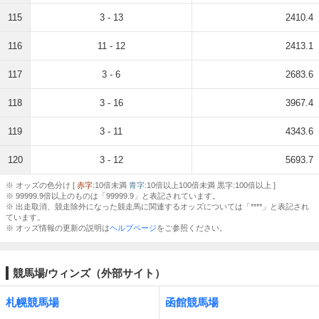
115
3 - 13
2410.4
116
11 - 12
2413.1
117
3 - 6
2683.6
118
3 - 16
3967.4
119
3 - 11
4343.6
120
3 - 12
5693.7
※ オッズの色分け [
赤字
:10倍未満
青字
:10倍以上100倍未満 黒字:100倍以上 ]
※ 99999.9倍以上のものは「99999.9」と表記されています。
※ 出走取消、競走除外になった競走馬に関連するオッズについては「****」と表記され
ています。
※ オッズ情報の更新の説明は
ヘルプページ
をご参照ください。
競馬場/ウィンズ（外部サイト）
札幌競馬場
函館競馬場