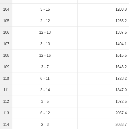
104
3 - 15
1203.8
105
2 - 12
1265.2
106
12 - 13
1337.5
107
3 - 10
1494.1
108
12 - 16
1615.5
109
3 - 7
1643.2
110
6 - 11
1728.2
111
3 - 14
1847.9
112
3 - 5
1972.5
113
6 - 12
2067.4
114
2 - 3
2083.7