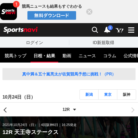
競馬ニュースも結果もすぐわかる
閉じる
スポーツナビ
検索
通知
i
ログイン
ID新規取得
競馬トップ
日程・結果
動画
ニュース
コラム
公式情
真中満＆五十嵐亮太が佐賀競馬予想に挑戦！（PR）
新潟
東京
阪神
10月24日（日）
2021年10月24日（日）
4回阪神6日
16:25発走
12R 天王寺ステークス