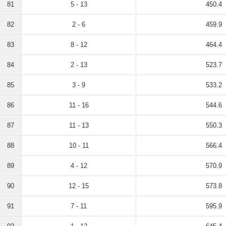
81
5 - 13
450.4
82
2 - 6
459.9
83
8 - 12
464.4
84
2 - 13
523.7
85
3 - 9
533.2
86
11 - 16
544.6
87
11 - 13
550.3
88
10 - 11
566.4
89
4 - 12
570.9
90
12 - 15
573.8
91
7 - 11
595.9