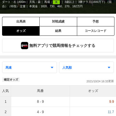
ダート・右 1400m
天気：
曇
馬場：
3歳以上
3勝クラス(1600万下) （混
良
合）（特指） 定量
本賞金：1820、730、460、270、182万円
出馬表
対戦成績
予想
オッズ
結果
コースレコード
無料アプリで競馬情報をチェックする
確定オッズ
2021/10/24 16:33
人気
馬番
オッズ
1
8 - 9
9.9
2
4 - 9
11.7