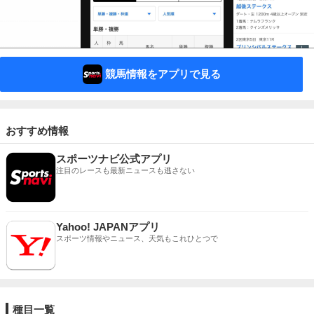
競馬情報をアプリで見る
おすすめ情報
スポーツナビ公式アプリ
注目のレースも最新ニュースも逃さない
Yahoo! JAPANアプリ
スポーツ情報やニュース、天気もこれひとつで
種目一覧