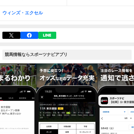
ウィンズ・エクセル
競馬情報ならスポーツナビアプリ