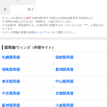
8
58.2
※ オッズの色分け [
赤字
:10倍未満
青字
:10倍以上100倍未満 黒字:100倍以上 ]
※ 99999.9倍以上のものは「99999.9」と表記されています。
※ 出走取消、競走除外になった競走馬に関連するオッズについては「****」と表記され
ています。
※ オッズ情報の更新の説明は
ヘルプページ
をご参照ください。
競馬場/ウィンズ（外部サイト）
札幌競馬場
函館競馬場
福島競馬場
新潟競馬場
東京競馬場
中山競馬場
中京競馬場
京都競馬場
阪神競馬場
小倉競馬場