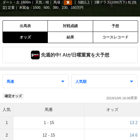
ダート・左 1800m
天気：
晴
馬場：
3歳以上
2勝クラス(1000万下) 牝 [指
重
定] 定量
本賞金：1500、600、380、230、150万円
出馬表
対戦成績
予想
オッズ
結果
コースレコード
先週的中! AIが日曜重賞を大予想
確定オッズ
2019/10/6 16:08
人気
馬番
オッズ
1
1 - 15
13.2
2
12 - 15
14.6