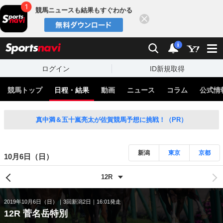
競馬ニュースも結果もすぐわかる
閉じる
スポーツナビ
検索
通知
i
ログイン
ID新規取得
競馬トップ
日程・結果
動画
ニュース
コラム
公式情
真中満＆五十嵐亮太が佐賀競馬予想に挑戦！（PR）
新潟
東京
京都
10月6日（日）
2019年10月6日（日）
3回新潟2日
16:01発走
12R 菅名岳特別