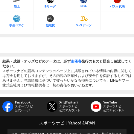
NBA
陸上
Bリーグ
バスケ代表
学生バスケ
他競技
Doスポーツ
結果・成績・オッズなどのデータは、必ず
主催者
発行のものと照合し確認してく
ださい。
スポーツナビの競馬コンテンツのページ上に掲載されている情報の内容に関して
は万全を期しておりますが、その内容の正確性および安全性を保証するものでは
ありません。当該情報に基づいて被ったいかなる損害についても、LINEヤフー
株式会社および情報提供者は一切の責任を負いかねます。
Facebook
X(旧Twitter)
YouTube
スポーツナビ
スポーツナビ
スポーツナビ
公式ページ
公式アカウント
公式チャンネル
スポーツナビ
Yahoo! JAPAN