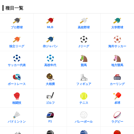
種目一覧
MLB
プロ野球
高校野球
大学野球
独立リーグ
侍ジャパン
Jリーグ
海外サッカー
サッカー代表
高校年代
競馬
地方競馬
ボートレース
大相撲
フィギュア
カーリング
格闘技
ゴルフ
テニス
卓球
F1
バドミントン
バレーボール
ラグビー