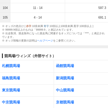
104
11 - 14
597.3
105
4 - 14
691.1
※ オッズの色分け [
赤字
:10倍未満
青字
:10倍以上100倍未満 黒字:100倍以上 ]
※ 99999.9倍以上のものは「99999.9」と表記されています。
※ 出走取消、競走除外になった競走馬に関連するオッズについては「****」と表記され
ています。
※ オッズ情報の更新の説明は
ヘルプページ
をご参照ください。
競馬場/ウィンズ（外部サイト）
札幌競馬場
函館競馬場
福島競馬場
新潟競馬場
東京競馬場
中山競馬場
中京競馬場
京都競馬場