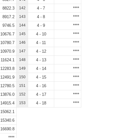
8822.3
142
4 - 7
****
8917.2
143
4 - 8
****
9746.5
144
4 - 9
****
10676.7
145
4 - 10
****
10780.7
146
4 - 11
****
10970.9
147
4 - 12
****
11624.1
148
4 - 13
****
12283.8
149
4 - 14
****
12491.9
150
4 - 15
****
12780.5
151
4 - 16
****
13876.0
152
4 - 17
****
14915.4
153
4 - 18
****
15062.1
15340.6
16690.8
****