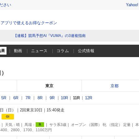
ださい
Yahoo
、アプリで使えるお得なクーポン
【連載】競馬予想AI『VUMA』の3連複指南
結果
動画
ニュース
コラム
公式情報
日）
東京
京都
5R
6R
7R
8R
9R
10R
11R
12R
20日（日）
2回東京10日
15:40発走
馬
GI
m
天気：
晴
馬場：
サラ系3歳
オープン （国際） 牝 （指定） 定量
本
良
400、2800、1700、1100万円