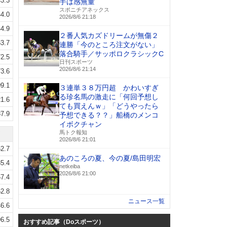
3.3
手は感無量
スポニチアネックス
4.0
2026/8/6 21:18
4.9
２番人気カズドリームが無傷２
3.7
連勝「今のところ注文がない」
落合騎手／サッポロクラシックC
2.5
日刊スポーツ
2026/8/6 21:14
3.6
9.1
３連単３８万円超 かわいすぎ
る珍名馬の激走に「何回予想し
1.6
ても買えんｗ」「どうやったら
7.9
予想できる？？」船橋のメンコ
イボクチャン
馬トク報知
2026/8/6 21:01
2.7
あのころの夏、今の夏/島田明宏
5.4
netkeiba
2026/8/6 21:00
7.4
2.8
ニュース一覧
6.6
6.5
おすすめ記事（Doスポーツ）