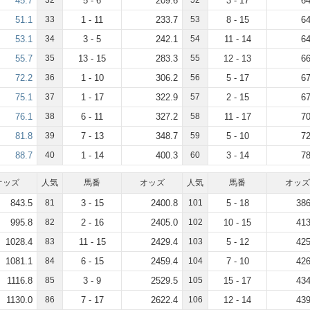
45.7
32
5 - 6
209.6
52
3 - 17
64
51.1
33
1 - 11
233.7
53
8 - 15
64
53.1
34
3 - 5
242.1
54
11 - 14
64
55.7
35
13 - 15
283.3
55
12 - 13
66
72.2
36
1 - 10
306.2
56
5 - 17
67
75.1
37
1 - 17
322.9
57
2 - 15
67
76.1
38
6 - 11
327.2
58
11 - 17
70
81.8
39
7 - 13
348.7
59
5 - 10
72
88.7
40
1 - 14
400.3
60
3 - 14
78
オッズ
人気
馬番
オッズ
人気
馬番
オッズ
843.5
81
3 - 15
2400.8
101
5 - 18
386
995.8
82
2 - 16
2405.0
102
10 - 15
413
1028.4
83
11 - 15
2429.4
103
5 - 12
425
1081.1
84
6 - 15
2459.4
104
7 - 10
426
1116.8
85
3 - 9
2529.5
105
15 - 17
434
1130.0
86
7 - 17
2622.4
106
12 - 14
439