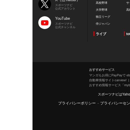
高校野球
サ
スポーツナビ
公式アカウント
大学野球
高
独立リーグ
YouTube
スポーツナビ
侍ジャパン
公式チャンネル
ライブ
to
おすすめサービス
マンガもお得にPayPayで eboo
自動車情報サイトcarview!
おすすめ情報サービス「mybe
スポーツナビはYah
プライバシーポリシー
-
プライバシーセ