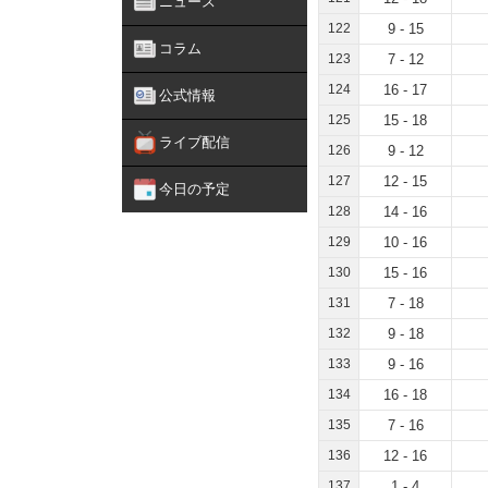
ニュース
122
9 - 15
コラム
123
7 - 12
124
16 - 17
公式情報
125
15 - 18
ライブ配信
126
9 - 12
127
12 - 15
今日の予定
128
14 - 16
129
10 - 16
130
15 - 16
131
7 - 18
132
9 - 18
133
9 - 16
134
16 - 18
135
7 - 16
136
12 - 16
137
1 - 4