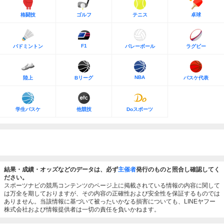
格闘技
ゴルフ
テニス
卓球
F1
バドミントン
バレーボール
ラグビー
NBA
陸上
Bリーグ
バスケ代表
学生バスケ
他競技
Doスポーツ
結果・成績・オッズなどのデータは、必ず
主催者
発行のものと照合し確認してく
ださい。
スポーツナビの競馬コンテンツのページ上に掲載されている情報の内容に関して
は万全を期しておりますが、その内容の正確性および安全性を保証するものでは
ありません。当該情報に基づいて被ったいかなる損害についても、LINEヤフー
株式会社および情報提供者は一切の責任を負いかねます。