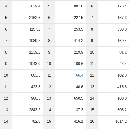
4
2029.4
5
887.6
6
178.4
5
2162.6
6
227.5
7
167.3
6
1157.2
7
253.5
8
333.0
7
1089.7
8
414.2
9
160.4
8
1239.2
9
219.9
10
81.2
9
1043.0
10
106.6
11
48.4
10
603.5
11
66.4
12
102.8
11
423.3
12
146.6
13
415.8
12
900.5
13
650.5
14
100.0
13
2843.2
14
137.3
15
503.2
14
752.8
15
416.1
16
1614.2