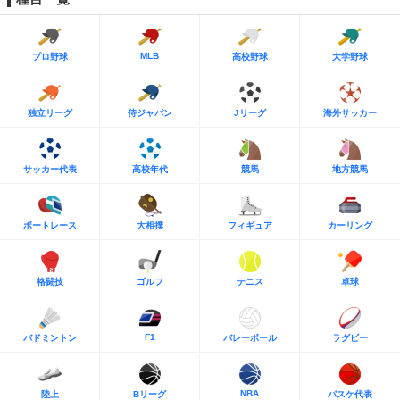
MLB
プロ野球
高校野球
大学野球
独立リーグ
侍ジャパン
Jリーグ
海外サッカー
サッカー代表
高校年代
競馬
地方競馬
ボートレース
大相撲
フィギュア
カーリング
格闘技
ゴルフ
テニス
卓球
F1
バドミントン
バレーボール
ラグビー
NBA
陸上
Bリーグ
バスケ代表