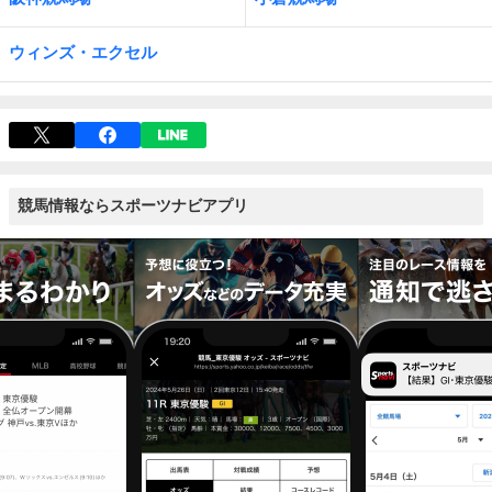
ウィンズ・エクセル
競馬情報ならスポーツナビアプリ