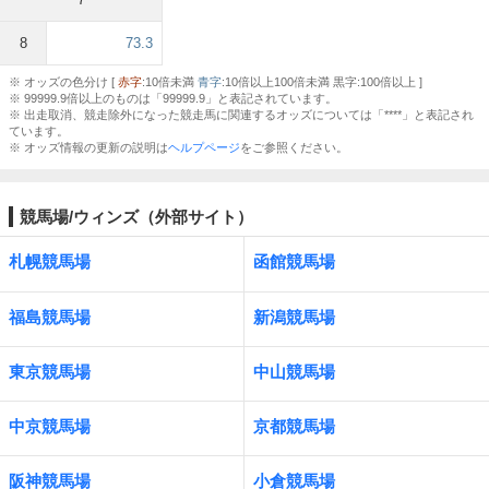
8
73.3
※ オッズの色分け [
赤字
:10倍未満
青字
:10倍以上100倍未満 黒字:100倍以上 ]
※ 99999.9倍以上のものは「99999.9」と表記されています。
※ 出走取消、競走除外になった競走馬に関連するオッズについては「****」と表記され
ています。
※ オッズ情報の更新の説明は
ヘルプページ
をご参照ください。
競馬場/ウィンズ（外部サイト）
札幌競馬場
函館競馬場
福島競馬場
新潟競馬場
東京競馬場
中山競馬場
中京競馬場
京都競馬場
阪神競馬場
小倉競馬場