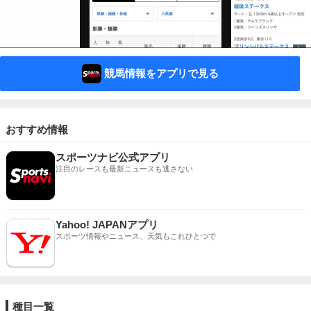
競馬情報をアプリで見る
おすすめ情報
スポーツナビ公式アプリ
注目のレースも最新ニュースも逃さない
Yahoo! JAPANアプリ
スポーツ情報やニュース、天気もこれひとつで
種目一覧