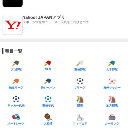
Yahoo! JAPANアプリ
スポーツ情報やニュース、天気もこれひとつで
種目一覧
MLB
プロ野球
高校野球
大学野球
独立リーグ
侍ジャパン
Jリーグ
海外サッカー
サッカー代表
高校年代
競馬
地方競馬
ボートレース
大相撲
フィギュア
カーリング