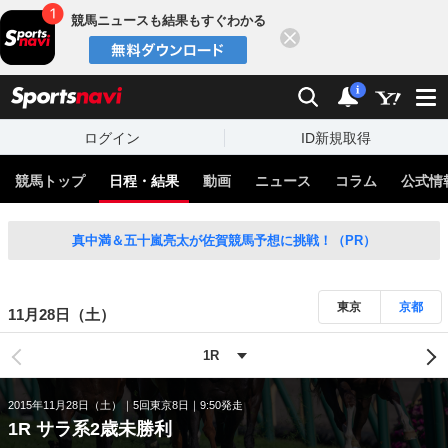
競馬ニュースも結果もすぐわかる
閉じる
スポーツナビ
検索
通知
i
ログイン
ID新規取得
競馬トップ
日程・結果
動画
ニュース
コラム
公式情
真中満＆五十嵐亮太が佐賀競馬予想に挑戦！（PR）
東京
京都
11月28日（土）
2015年11月28日（土）
5回東京8日
9:50発走
1R サラ系2歳未勝利