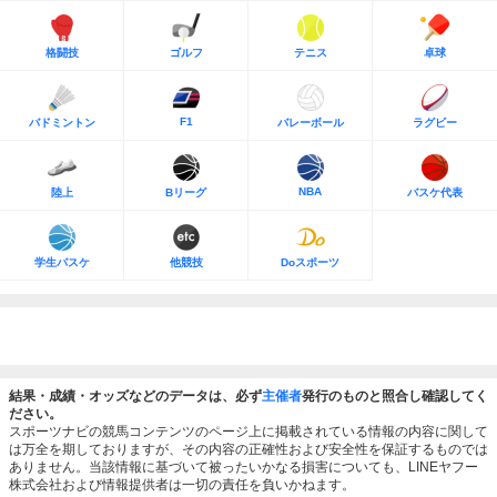
格闘技
ゴルフ
テニス
卓球
F1
バドミントン
バレーボール
ラグビー
NBA
陸上
Bリーグ
バスケ代表
学生バスケ
他競技
Doスポーツ
結果・成績・オッズなどのデータは、必ず
主催者
発行のものと照合し確認してく
ださい。
スポーツナビの競馬コンテンツのページ上に掲載されている情報の内容に関して
は万全を期しておりますが、その内容の正確性および安全性を保証するものでは
ありません。当該情報に基づいて被ったいかなる損害についても、LINEヤフー
株式会社および情報提供者は一切の責任を負いかねます。