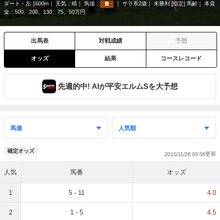
ダート・左 1600m
天気：
晴
馬場：
サラ系2歳
未勝利 [指定] 馬齢
本賞
重
金：500、200、130、75、50万円
出馬表
対戦成績
予想
オッズ
結果
コースレコード
先週的中! AIが平安エルムSを大予想
確定オッズ
2015/11/28 09:58
人気
馬番
オッズ
1
5 - 11
4.0
2
1 - 5
4.5