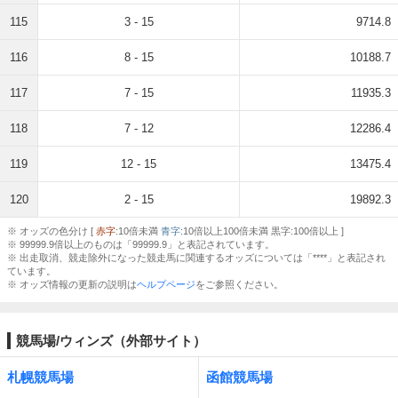
115
3 - 15
9714.8
116
8 - 15
10188.7
117
7 - 15
11935.3
118
7 - 12
12286.4
119
12 - 15
13475.4
120
2 - 15
19892.3
※ オッズの色分け [
赤字
:10倍未満
青字
:10倍以上100倍未満 黒字:100倍以上 ]
※ 99999.9倍以上のものは「99999.9」と表記されています。
※ 出走取消、競走除外になった競走馬に関連するオッズについては「****」と表記され
ています。
※ オッズ情報の更新の説明は
ヘルプページ
をご参照ください。
競馬場/ウィンズ（外部サイト）
札幌競馬場
函館競馬場