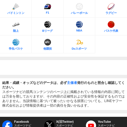
F1
バドミントン
バレーボール
ラグビー
NBA
陸上
Bリーグ
バスケ代表
学生バスケ
他競技
Doスポーツ
結果・成績・オッズなどのデータは、必ず
主催者
発行のものと照合し確認してく
ださい。
スポーツナビの競馬コンテンツのページ上に掲載されている情報の内容に関して
は万全を期しておりますが、その内容の正確性および安全性を保証するものでは
ありません。当該情報に基づいて被ったいかなる損害についても、LINEヤフー
株式会社および情報提供者は一切の責任を負いかねます。
Facebook
X(旧Twitter)
YouTube
スポーツナビ
スポーツナビ
スポーツナビ