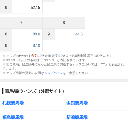
9
527.5
7
8
8
88.0
9
44.3
9
87.0
※ オッズの色分け [
赤字
:10倍未満
青字
:10倍以上100倍未満 黒字:100倍以上 ]
※ 99999.9倍以上のものは「99999.9」と表記されています。
※ 出走取消、競走除外になった競走馬に関連するオッズについては「****」と表記され
ています。
※ オッズ情報の更新の説明は
ヘルプページ
をご参照ください。
競馬場/ウィンズ（外部サイト）
札幌競馬場
函館競馬場
福島競馬場
新潟競馬場