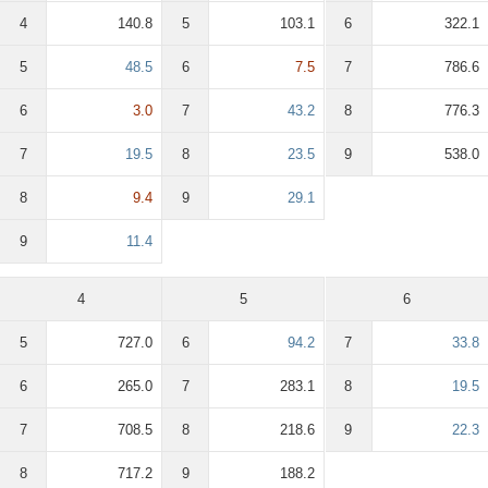
4
140.8
5
103.1
6
322.1
5
48.5
6
7.5
7
786.6
6
3.0
7
43.2
8
776.3
7
19.5
8
23.5
9
538.0
8
9.4
9
29.1
9
11.4
4
5
6
5
727.0
6
94.2
7
33.8
6
265.0
7
283.1
8
19.5
7
708.5
8
218.6
9
22.3
8
717.2
9
188.2