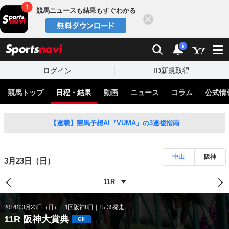
競馬ニュースも結果もすぐわかる
閉じる
スポーツナビ
検索
通知
i
ログイン
ID新規取得
競馬トップ
日程・結果
動画
ニュース
コラム
公式情
【連載】競馬予想AI『VUMA』の3連複指南
中山
阪神
3月23日（日）
2014年3月23日（日）
1回阪神8日
15:35発走
11R 阪神大賞典
GII