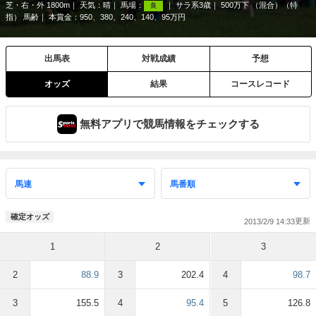
芝・右・外 1800m
天気：
晴
馬場：
サラ系3歳
500万下 （混合）（特
良
指） 馬齢
本賞金：950、380、240、140、95万円
出馬表
対戦成績
予想
オッズ
結果
コースレコード
無料アプリで競馬情報をチェックする
確定オッズ
2013/2/9 14:33
1
2
3
2
88.9
3
202.4
4
98.7
3
155.5
4
95.4
5
126.8