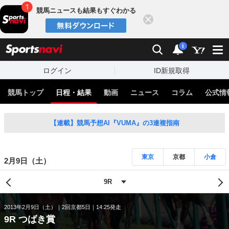
競馬ニュースも結果もすぐわかる
閉じる
スポーツナビ
検索
通知
i
ログイン
ID新規取得
競馬トップ
日程・結果
動画
ニュース
コラム
公式情
【連載】競馬予想AI『VUMA』の3連複指南
東京
京都
小倉
2月9日（土）
2013年2月9日（土）
2回京都5日
14:25発走
9R つばき賞