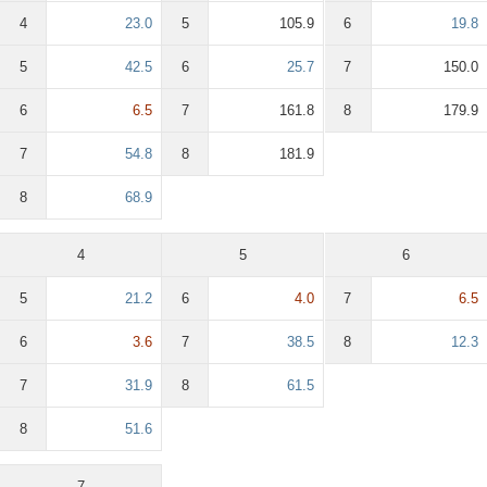
4
23.0
5
105.9
6
19.8
5
42.5
6
25.7
7
150.0
6
6.5
7
161.8
8
179.9
7
54.8
8
181.9
8
68.9
4
5
6
5
21.2
6
4.0
7
6.5
6
3.6
7
38.5
8
12.3
7
31.9
8
61.5
8
51.6
7