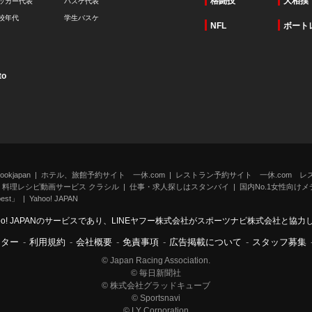
格闘技
大相撲
ッカー代表
バスケ代表
校年代
学生バスケ
NFL
ボート
to
kjapan
ホテル、旅館予約サイト 一休.com
レストラン予約サイト 一休.com レ
料理レシピ動画サービス クラシル
仕事・求人探しはスタンバイ
国内No.1女性向けメデ
st」
Yahoo! JAPAN
oo! JAPANのサービスであり、LINEヤフー株式会社がスポーツナビ株式会社と協
ンター
-
利用規約
-
会社概要
-
免責事項
-
広告掲載について
-
スタッフ募集
© Japan Racing Association.
© 毎日新聞社
© 株式会社グラッドキューブ
© Sportsnavi
© LY Corporation