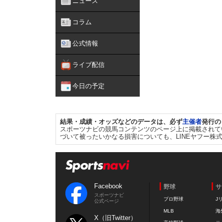
ニュース
コラム
公式情報
ライブ配信
今日の予定
結果・成績・オッズなどのデータは、必ず
主催者
発行の
スポーツナビの競馬コンテンツのページ上に掲載されて
づいて被ったいかなる損害についても、LINEヤフー株
Facebook
野球
サ
スポーツナビ
プロ野球
J
公式ページ
MLB
海
X（旧Twitter）