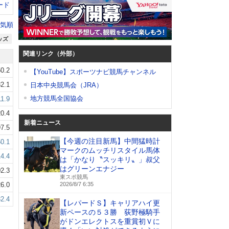
ード
気順
ッズ
関連リンク（外部）
0.2
【YouTube】スポーツナビ競馬チャンネル
2.1
日本中央競馬会（JRA）
地方競馬全国協会
11.9
0.4
新着ニュース
7.5
【今週の注目新馬】中間猛時計
50.1
マークのムッチリスタイル馬体
14.4
は「かなり〝スッキリ〟」叔父
はグリーンエナジー
2.3
東スポ競馬
6.0
2026/8/7 6:35
32.4
【レパードＳ】キャリアハイ更
新ペースの５３勝 荻野極騎手
がドンエレクトスを重賞初Ｖに