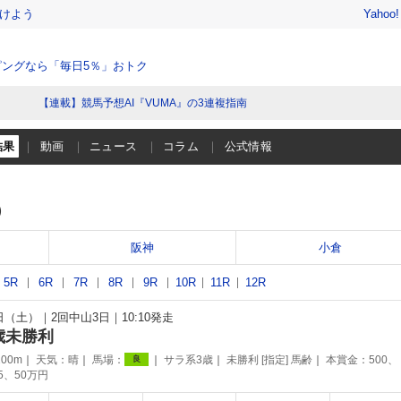
けよう
Yahoo
ングなら「毎日5％」おトク
【連載】競馬予想AI『VUMA』の3連複指南
結果
動画
ニュース
コラム
公式情報
）
阪神
小倉
5R
6R
7R
8R
9R
10R
11R
12R
5日（土）
2回中山3日
10:10発走
歳未勝利
00m
天気：
晴
馬場：
サラ系3歳
未勝利 [指定] 馬齢
本賞金：500、
良
75、50万円