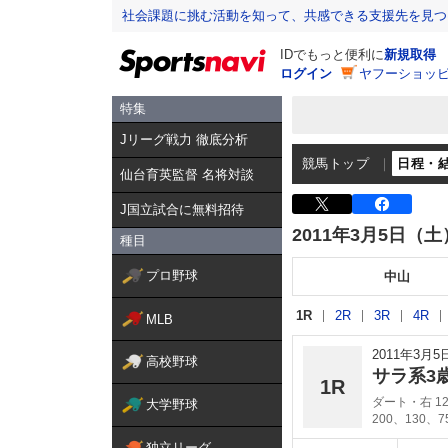
社会課題に挑む活動を知って、共感できる支援先を見つ
IDでもっと便利に
新規取得
ログイン
ヤフーショッピ
特集
Jリーグ戦力 徹底分析
競馬トップ
日程・
仙台育英監督 名将対談
J国立試合に無料招待
2011年3月5日（土
種目
プロ野球
中山
1R
2R
3R
4R
MLB
2011年3月
高校野球
サラ系3
1R
ダート・右 12
大学野球
200、130、
独立リーグ