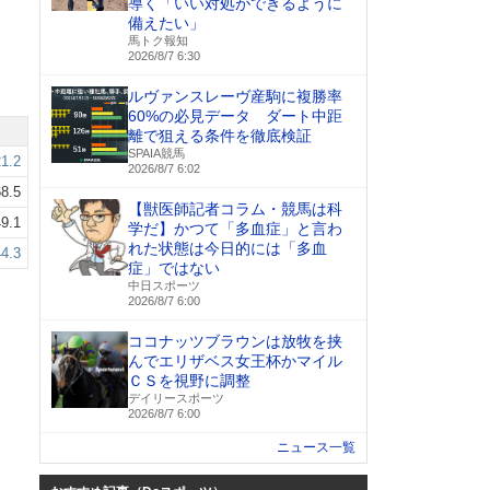
導く「いい対処ができるように
備えたい」
馬トク報知
2026/8/7 6:30
ルヴァンスレーヴ産駒に複勝率
60%の必見データ ダート中距
離で狙える条件を徹底検証
SPAIA競馬
21.2
2026/8/7 6:02
8.5
【獣医師記者コラム・競馬は科
9.1
学だ】かつて「多血症」と言わ
れた状態は今日的には「多血
44.3
症」ではない
中日スポーツ
2026/8/7 6:00
ココナッツブラウンは放牧を挟
んでエリザベス女王杯かマイル
ＣＳを視野に調整
デイリースポーツ
2026/8/7 6:00
ニュース一覧