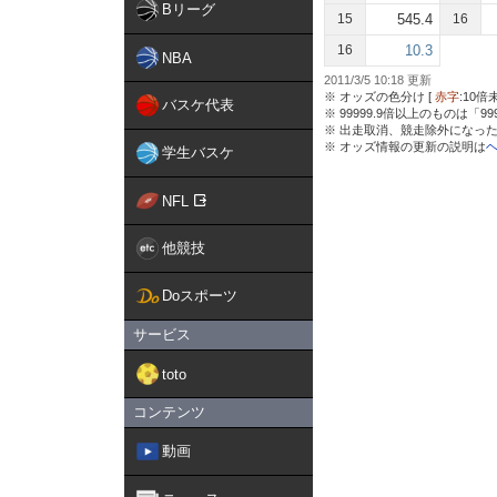
Bリーグ
15
545.4
16
16
10.3
NBA
2011/3/5 10:18 更新
※ オッズの色分け [
赤字
:10倍
バスケ代表
※ 99999.9倍以上のものは「9
※ 出走取消、競走除外になった
※ オッズ情報の更新の説明は
学生バスケ
NFL
他競技
Doスポーツ
サービス
toto
コンテンツ
動画