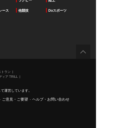
ラグビー
陸上
レース
他競技
Doスポーツ
ストラン
ィア TRILL
力して運営しています。
-
ご意見・ご要望
-
ヘルプ・お問い合わせ