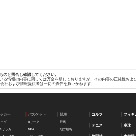
ものと照合し確認してください。
いる情報の内容に関しては万全を期しておりますが、その内容の正確性およ
式会社および情報提供者は一切の責任を負いかねます。
ッカー
バスケット
競馬
ゴルフ
フィギ
リーグ
Bリーグ
競馬
テニス
卓球
外サッカー
NBA
地方競馬