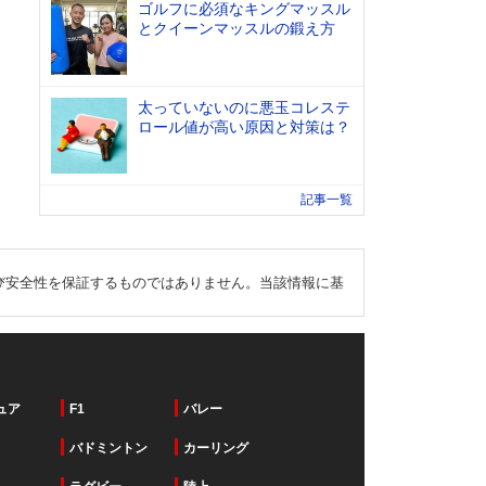
ゴルフに必須なキングマッスル
とクイーンマッスルの鍛え方
太っていないのに悪玉コレステ
ロール値が高い原因と対策は？
記事一覧
び安全性を保証するものではありません。当該情報に基
ュア
F1
バレー
バドミントン
カーリング