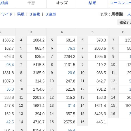
戦成績
予想
オッズ
結果
コースレコ
ワイド
馬単
３連複
３連単
表示：
馬番順
人
確定オ
2
3
4
5
6
1386.2
4
1084.2
5
681.4
6
370.3
7
135
162.7
5
963.4
6
76.3
7
2063.6
8
58
646.3
6
825.5
7
2284.2
8
1995.6
9
93.4
7
5115.3
8
1131.5
9
119.2
10
12
1881.8
8
3185.9
9
20.6
10
938.5
11
29
1507.0
9
314.5
10
247.8
11
842.7
12
36.0
10
1754.6
11
521.9
12
701.2
13
338.8
11
2201.2
12
115.2
13
153.0
14
20
427.8
12
1681.4
13
31.4
14
1621.4
15
152
152.5
13
394.0
14
357.5
15
3426.3
16
42.5
14
4716.7
15
2575.8
16
445.1
504.5
15
8254.2
16
66.4