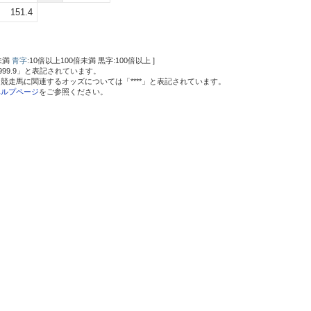
151.4
未満
青字
:10倍以上100倍未満 黒字:100倍以上 ]
9999.9」と表記されています。
競走馬に関連するオッズについては「****」と表記されています。
ヘルプページ
をご参照ください。