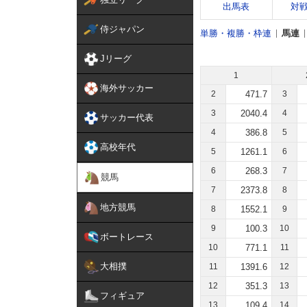
出馬表
対
侍ジャパン
単勝・複勝・枠連
馬連
Jリーグ
1
海外サッカー
2
471.7
3
3
2040.4
4
サッカー代表
4
386.8
5
高校年代
5
1261.1
6
6
268.3
7
競馬
7
2373.8
8
地方競馬
8
1552.1
9
9
100.3
10
ボートレース
10
771.1
11
大相撲
11
1391.6
12
12
351.3
13
フィギュア
13
109.4
14