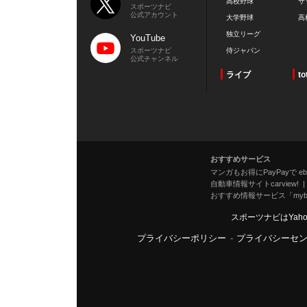
高校野球
サ
スポーツナビ
公式アカウント
大学野球
高
独立リーグ
YouTube
スポーツナビ
侍ジャパン
公式チャンネル
ライブ
to
おすすめサービス
マンガもお得にPayPayで eboo
自動車情報サイトcarview!
おすすめ情報サービス「mybe
スポーツナビはYah
プライバシーポリシー
-
プライバシーセ