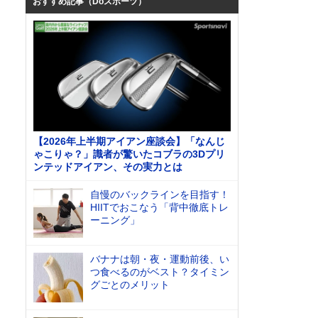
おすすめ記事（Doスポーツ）
【2026年上半期アイアン座談会】「なんじ
ゃこりゃ？」識者が驚いたコブラの3Dプリ
ンテッドアイアン、その実力とは
自慢のバックラインを目指す！
HIITでおこなう「背中徹底トレ
ーニング」
バナナは朝・夜・運動前後、い
つ食べるのがベスト？タイミン
グごとのメリット