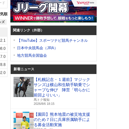
ード
気順
ッズ
関連リンク（外部）
2.1
【YouTube】スポーツナビ競馬チャンネル
日本中央競馬会（JRA）
8.0
地方競馬全国協会
7.0
8.8
新着ニュース
2.0
【札幌記念・１週前】マジック
サンズは横山和生騎手騎乗でシ
ャープな伸び 陣営「明らかに
前回よりいい」
馬トク報知
2026/8/6 18:15
【園田】熊本地震の被災地支援
のため７日に兵庫所属騎手によ
る募金活動実施