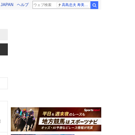
! JAPAN
ヘルプ
高島忠夫 寿美花代さん死去
検索
賞