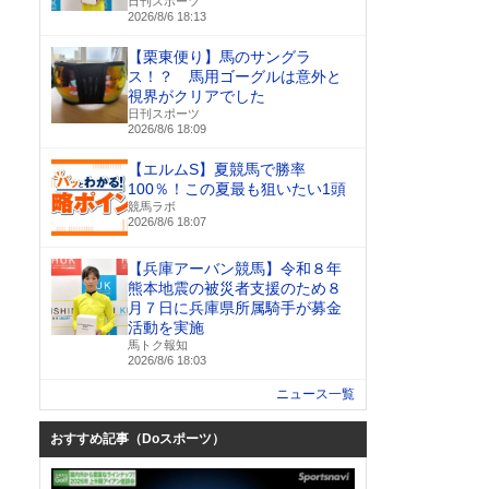
日刊スポーツ
2026/8/6 18:13
【栗東便り】馬のサングラ
ス！？ 馬用ゴーグルは意外と
視界がクリアでした
日刊スポーツ
2026/8/6 18:09
【エルムS】夏競馬で勝率
100％！この夏最も狙いたい1頭
競馬ラボ
2026/8/6 18:07
【兵庫アーバン競馬】令和８年
熊本地震の被災者支援のため８
月７日に兵庫県所属騎手が募金
活動を実施
馬トク報知
2026/8/6 18:03
ニュース一覧
おすすめ記事（Doスポーツ）