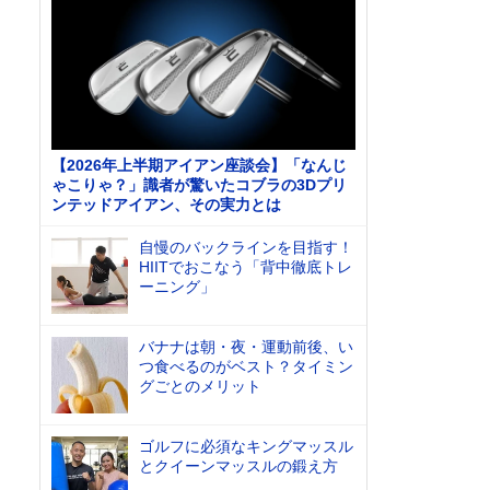
【2026年上半期アイアン座談会】「なんじ
ゃこりゃ？」識者が驚いたコブラの3Dプリ
ンテッドアイアン、その実力とは
自慢のバックラインを目指す！
HIITでおこなう「背中徹底トレ
ーニング」
バナナは朝・夜・運動前後、い
つ食べるのがベスト？タイミン
グごとのメリット
ゴルフに必須なキングマッスル
とクイーンマッスルの鍛え方