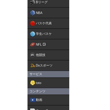
Bリーグ
NBA
バスケ代表
学生バスケ
NFL
他競技
Doスポーツ
サービス
toto
コンテンツ
動画