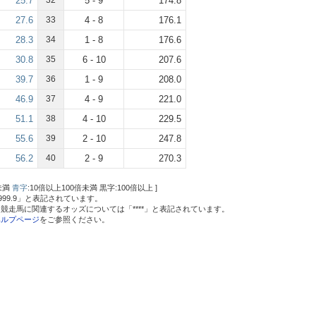
25.7
32
5 - 9
174.8
27.6
33
4 - 8
176.1
28.3
34
1 - 8
176.6
30.8
35
6 - 10
207.6
39.7
36
1 - 9
208.0
46.9
37
4 - 9
221.0
51.1
38
4 - 10
229.5
55.6
39
2 - 10
247.8
56.2
40
2 - 9
270.3
未満
青字
:10倍以上100倍未満 黒字:100倍以上 ]
9999.9」と表記されています。
競走馬に関連するオッズについては「****」と表記されています。
ヘルプページ
をご参照ください。