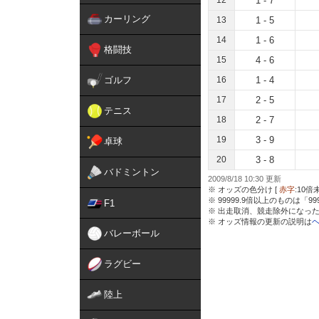
12
1 - 7
カーリング
13
1 - 5
14
1 - 6
格闘技
15
4 - 6
ゴルフ
16
1 - 4
17
2 - 5
テニス
18
2 - 7
19
3 - 9
卓球
20
3 - 8
バドミントン
2009/8/18 10:30 更新
※ オッズの色分け [
赤字
:10倍
※ 99999.9倍以上のものは「9
F1
※ 出走取消、競走除外になった
※ オッズ情報の更新の説明は
バレーボール
ラグビー
陸上