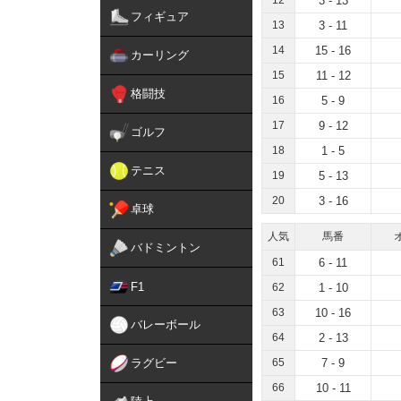
12
3 - 13
フィギュア
13
3 - 11
14
15 - 16
カーリング
15
11 - 12
格闘技
16
5 - 9
17
9 - 12
ゴルフ
18
1 - 5
テニス
19
5 - 13
20
3 - 16
卓球
人気
馬番
バドミントン
61
6 - 11
F1
62
1 - 10
63
10 - 16
バレーボール
64
2 - 13
ラグビー
65
7 - 9
66
10 - 11