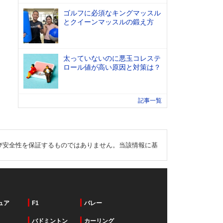
ゴルフに必須なキングマッスル
とクイーンマッスルの鍛え方
太っていないのに悪玉コレステ
ロール値が高い原因と対策は？
記事一覧
び安全性を保証するものではありません。当該情報に基
ュア
F1
バレー
バドミントン
カーリング