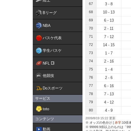
陸上
67
3 - 8
68
10 - 13
Bリーグ
69
6 - 13
NBA
70
2 - 11
71
7 - 12
バスケ代表
72
14 - 15
学生バスケ
73
1 - 7
74
2 - 16
NFL
75
1 - 4
他競技
76
2 - 6
77
6 - 16
Doスポーツ
78
7 - 13
サービス
79
4 - 12
toto
80
4 - 9
2009/8/19 15:22 更新
コンテンツ
※ オッズの色分け [
赤字
:10倍
※ 99999.9倍以上のものは「9
動画