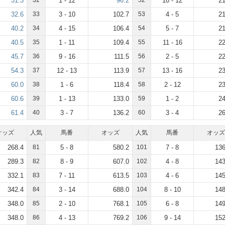
31.3
32
1 - 12
96.2
52
10 - 12
21
32.6
33
3 - 10
102.7
53
4 - 5
21
40.2
34
4 - 15
106.4
54
5 - 7
21
40.5
35
1 - 11
109.4
55
11 - 16
22
45.7
36
9 - 16
111.5
56
2 - 5
22
54.3
37
12 - 13
113.9
57
13 - 16
23
60.0
38
1 - 6
118.4
58
2 - 12
23
60.6
39
1 - 13
133.0
59
1 - 2
24
61.4
40
3 - 7
136.2
60
3 - 4
26
オッズ
人気
馬番
オッズ
人気
馬番
オッズ
268.4
81
5 - 8
580.2
101
7 - 8
136
289.3
82
8 - 9
607.0
102
4 - 8
143
332.1
83
7 - 11
613.5
103
4 - 6
145
342.4
84
3 - 14
688.0
104
8 - 10
148
348.0
85
2 - 10
768.1
105
6 - 8
149
348.0
86
4 - 13
769.2
106
9 - 14
152