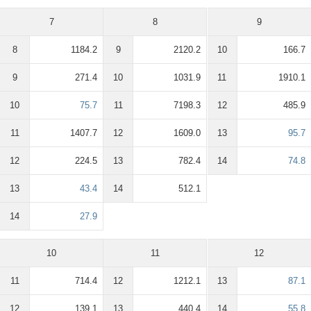
7
8
9
8
1184.2
9
2120.2
10
166.7
9
271.4
10
1031.9
11
1910.1
10
75.7
11
7198.3
12
485.9
11
1407.7
12
1609.0
13
95.7
12
224.5
13
782.4
14
74.8
13
43.4
14
512.1
14
27.9
10
11
12
11
714.4
12
1212.1
13
87.1
12
139.1
13
440.4
14
55.8