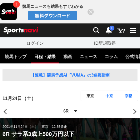
競馬ニュースも結果もすぐわかる
閉じる
スポーツナビ
検索
通知
i
ログイン
ID新規取得
競馬トップ
日程・結果
動画
ニュース
コラム
公式情
【連載】競馬予想AI『VUMA』の3連複指南
東京
中京
京都
11月24日（土）
2001年11月24日（土）
東京
12:35発走
6R サラ系3歳上500万円以下