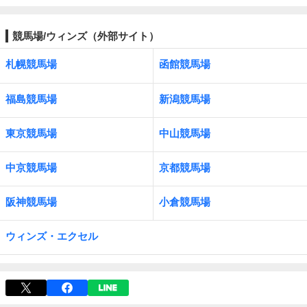
競馬場/ウィンズ（外部サイト）
札幌競馬場
函館競馬場
福島競馬場
新潟競馬場
東京競馬場
中山競馬場
中京競馬場
京都競馬場
阪神競馬場
小倉競馬場
ウィンズ・エクセル