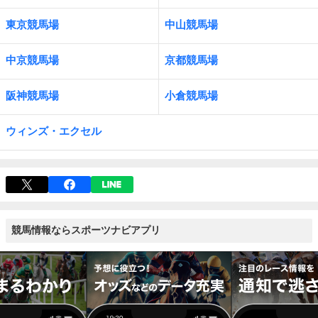
東京競馬場
中山競馬場
中京競馬場
京都競馬場
阪神競馬場
小倉競馬場
ウィンズ・エクセル
競馬情報ならスポーツナビアプリ