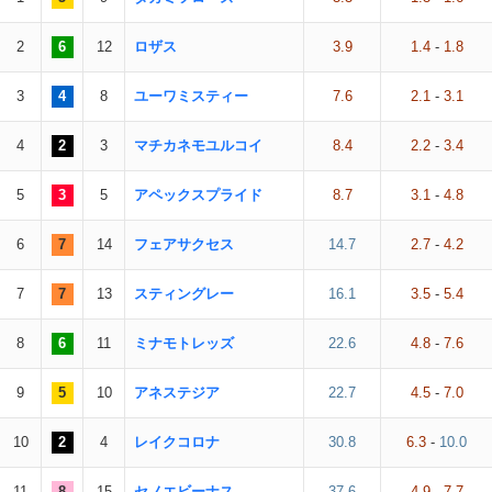
2
6
12
ロザス
3.9
1.4
-
1.8
3
4
8
ユーワミスティー
7.6
2.1
-
3.1
4
2
3
マチカネモユルコイ
8.4
2.2
-
3.4
5
3
5
アペックスプライド
8.7
3.1
-
4.8
6
7
14
フェアサクセス
14.7
2.7
-
4.2
7
7
13
スティングレー
16.1
3.5
-
5.4
8
6
11
ミナモトレッズ
22.6
4.8
-
7.6
9
5
10
アネステジア
22.7
4.5
-
7.0
10
2
4
レイクコロナ
30.8
6.3
-
10.0
11
8
15
セノエビーナス
37.6
4.9
-
7.7