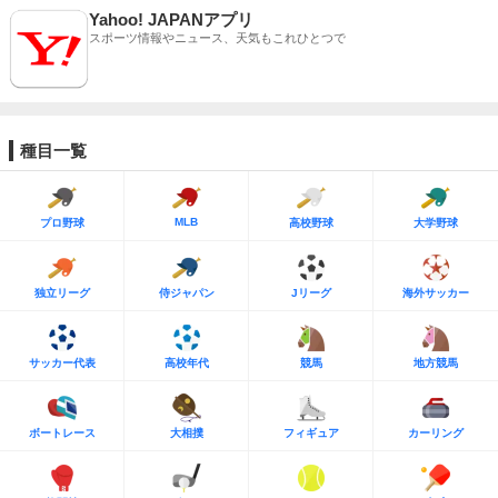
Yahoo! JAPANアプリ
スポーツ情報やニュース、天気もこれひとつで
種目一覧
MLB
プロ野球
高校野球
大学野球
独立リーグ
侍ジャパン
Jリーグ
海外サッカー
サッカー代表
高校年代
競馬
地方競馬
ボートレース
大相撲
フィギュア
カーリング