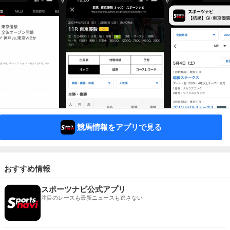
競馬情報をアプリで見る
おすすめ情報
スポーツナビ公式アプリ
注目のレースも最新ニュースも逃さない