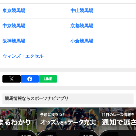
東京競馬場
中山競馬場
中京競馬場
京都競馬場
阪神競馬場
小倉競馬場
ウィンズ・エクセル
競馬情報ならスポーツナビアプリ