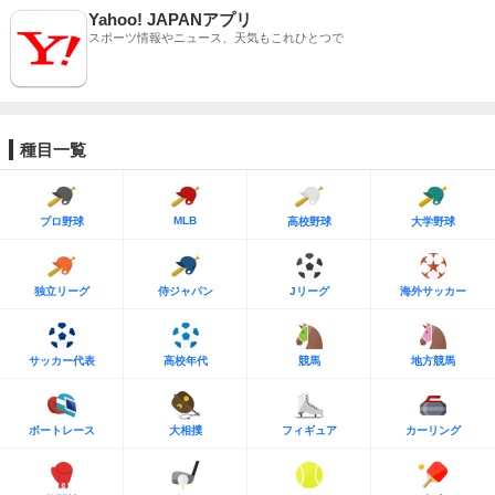
Yahoo! JAPANアプリ
スポーツ情報やニュース、天気もこれひとつで
種目一覧
MLB
プロ野球
高校野球
大学野球
独立リーグ
侍ジャパン
Jリーグ
海外サッカー
サッカー代表
高校年代
競馬
地方競馬
ボートレース
大相撲
フィギュア
カーリング