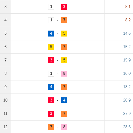
3
1
-
3
8.1
4
1
-
7
8.2
5
4
-
5
14.6
6
5
-
7
15.2
7
3
-
5
15.9
8
1
-
8
16.0
9
4
-
7
18.2
10
3
-
4
20.9
11
3
-
7
27.9
12
7
-
8
28.6