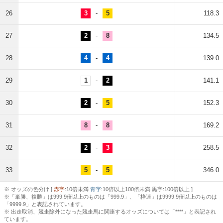
26
3
-
5
118.3
27
2
-
8
134.5
28
4
-
4
139.0
29
1
-
2
141.1
30
2
-
5
152.3
31
8
-
8
169.2
32
2
-
3
258.5
33
5
-
5
346.0
※ オッズの色分け [
赤字
:10倍未満
青字
:10倍以上100倍未満 黒字:100倍以上 ]
※「単勝、複勝」は999.9倍以上のものは「999.9」、「枠連」は9999.9倍以上のものは
「9999.9」と表記されています。
※ 出走取消、競走除外になった競走馬に関連するオッズについては「****」と表記され
ています。