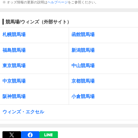
※ オッズ情報の更新の説明は
ヘルプページ
をご参照ください。
競馬場/ウィンズ（外部サイト）
札幌競馬場
函館競馬場
福島競馬場
新潟競馬場
東京競馬場
中山競馬場
中京競馬場
京都競馬場
阪神競馬場
小倉競馬場
ウィンズ・エクセル