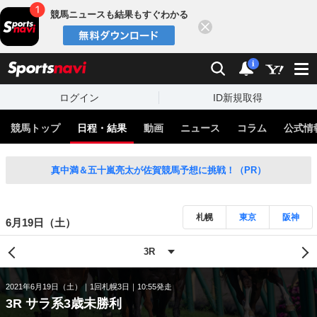
競馬ニュースも結果もすぐわかる
閉じる
スポーツナビ
検索
通知
i
ログイン
ID新規取得
競馬トップ
日程・結果
動画
ニュース
コラム
公式情
真中満＆五十嵐亮太が佐賀競馬予想に挑戦！（PR）
札幌
東京
阪神
6月19日（土）
2021年6月19日（土）
1回札幌3日
10:55発走
3R サラ系3歳未勝利