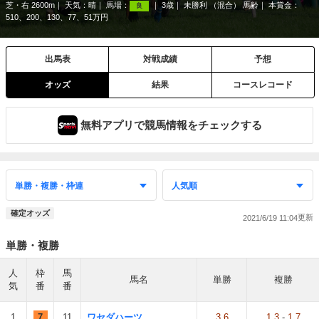
芝・右 2600m
天気：
晴
馬場：
3歳
未勝利 （混合） 馬齢
本賞金：
良
510、200、130、77、51万円
出馬表
対戦成績
予想
オッズ
結果
コースレコード
無料アプリで競馬情報をチェックする
確定オッズ
2021/6/19 11:04
単勝・複勝
人
枠
馬
馬名
単勝
複勝
気
番
番
1
7
11
ワセダハーツ
3.6
1.3
-
1.7