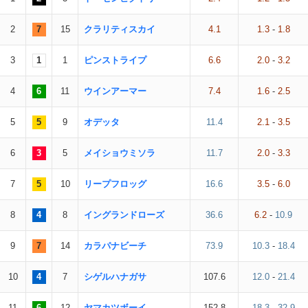
2
7
15
クラリティスカイ
4.1
1.3
-
1.8
3
1
1
ピンストライプ
6.6
2.0
-
3.2
4
6
11
ウインアーマー
7.4
1.6
-
2.5
5
5
9
オデッタ
11.4
2.1
-
3.5
6
3
5
メイショウミソラ
11.7
2.0
-
3.3
7
5
10
リープフロッグ
16.6
3.5
-
6.0
8
4
8
イングランドローズ
36.6
6.2
-
10.9
9
7
14
カラパナビーチ
73.9
10.3
-
18.4
10
4
7
シゲルハナガサ
107.6
12.0
-
21.4
11
6
12
ヤマカツボーイ
152.8
18.3
-
32.9