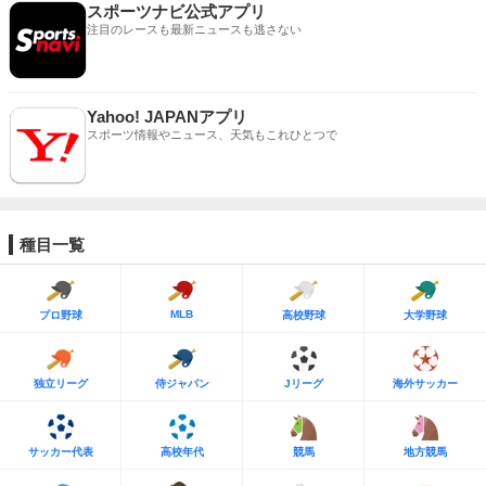
スポーツナビ公式アプリ
注目のレースも最新ニュースも逃さない
Yahoo! JAPANアプリ
スポーツ情報やニュース、天気もこれひとつで
種目一覧
MLB
プロ野球
高校野球
大学野球
独立リーグ
侍ジャパン
Jリーグ
海外サッカー
サッカー代表
高校年代
競馬
地方競馬