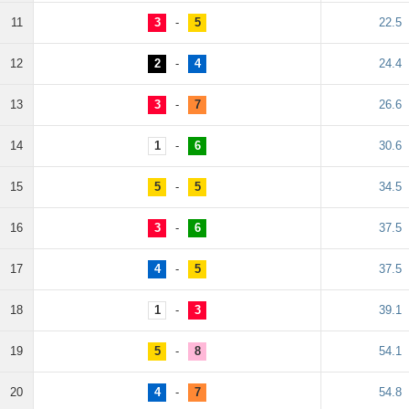
11
3
-
5
22.5
12
2
-
4
24.4
13
3
-
7
26.6
14
1
-
6
30.6
15
5
-
5
34.5
16
3
-
6
37.5
17
4
-
5
37.5
18
1
-
3
39.1
19
5
-
8
54.1
20
4
-
7
54.8