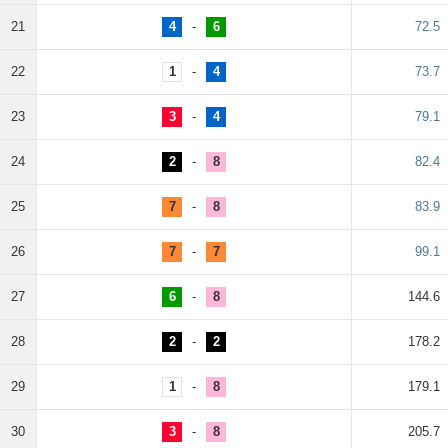
21
4
-
6
72.5
22
1
-
4
73.7
23
3
-
4
79.1
24
2
-
8
82.4
25
7
-
8
83.9
26
7
-
7
99.1
27
6
-
8
144.6
28
2
-
2
178.2
29
1
-
8
179.1
30
3
-
8
205.7