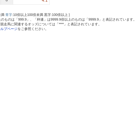
8
4.1
未満
青字
:10倍以上100倍未満 黒字:100倍以上 ]
のものは「999.9」、「枠連」は9999.9倍以上のものは「9999.9」と表記されています。
競走馬に関連するオッズについては「****」と表記されています。
ヘルプページ
をご参照ください。