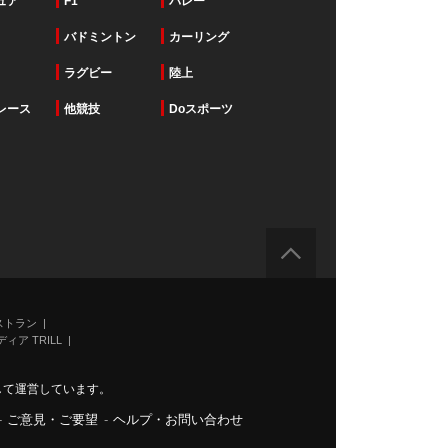
ュア
F1
バレー
バドミントン
カーリング
ラグビー
陸上
レース
他競技
Doスポーツ
ストラン
ィア TRILL
力して運営しています。
-
ご意見・ご要望
-
ヘルプ・お問い合わせ