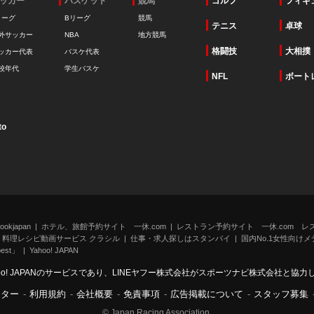
ッカー
バスケット
競馬
ゴルフ
フィギ
リーグ
Bリーグ
競馬
テニス
卓球
外サッカー
NBA
地方競馬
格闘技
大相撲
ッカー代表
バスケ代表
校年代
学生バスケ
NFL
ボート
to
kjapan
ホテル、旅館予約サイト 一休.com
レストラン予約サイト 一休.com レ
料理レシピ動画サービス クラシル
仕事・求人探しはスタンバイ
国内No.1女性向けメデ
st」
Yahoo! JAPAN
oo! JAPANのサービスであり、LINEヤフー株式会社がスポーツナビ株式会社と協
ンター
-
利用規約
-
会社概要
-
免責事項
-
広告掲載について
-
スタッフ募集
© Japan Racing Association.