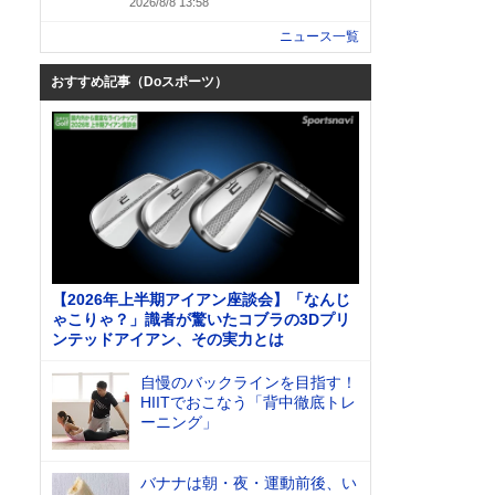
2026/8/8 13:58
ニュース一覧
おすすめ記事（Doスポーツ）
【2026年上半期アイアン座談会】「なんじ
ゃこりゃ？」識者が驚いたコブラの3Dプリ
ンテッドアイアン、その実力とは
自慢のバックラインを目指す！
HIITでおこなう「背中徹底トレ
ーニング」
バナナは朝・夜・運動前後、い