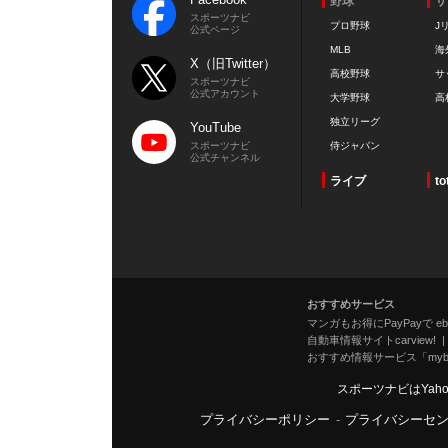
野球
サ
スポーツナビ
プロ野球
J
公式ページ
MLB
海
X（旧Twitter）
高校野球
サ
スポーツナビ
公式アカウント
大学野球
高
独立リーグ
YouTube
スポーツナビ
侍ジャパン
公式チャンネル
ライブ
to
おすすめサービス
マンガもお得にPayPayで eboo
自動車情報サイトcarview!
おすすめ情報サービス「mybe
スポーツナビはYah
プライバシーポリシー
-
プライバシーセ