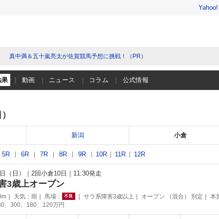
Yahoo
真中満＆五十嵐亮太が佐賀競馬予想に挑戦！（PR）
結果
動画
ニュース
コラム
公式情報
日）
新潟
小倉
5R
6R
7R
8R
9R
10R
11R
12R
25日（日）
2回小倉10日
11:30発走
害3歳上オープン
0m
天気：
雨
馬場：
サラ系障害3歳以上
オープン （混合） 別定
本
不良
80、300、180、120万円