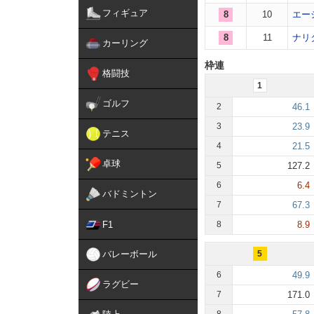
フィギュア
8
10
エー
8
11
ナリ
カーリング
枠連
格闘技
1
ゴルフ
2
46.1
3
23.9
テニス
4
21.5
卓球
5
127.2
6
6.4
バドミントン
7
67.3
F1
8
8.9
バレーボール
5
6
49.9
ラグビー
7
171.0