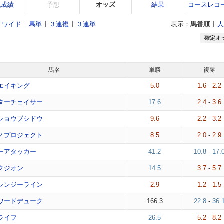
戦成績
予想
オッズ
結果
コースレコ
ワイド
馬単
３連複
３連単
表示：
馬番順
人
確定オ
馬名
単勝
複勝
エイキング
5.0
1.6
-
2.2
ターチェイサー
17.6
2.4
-
3.6
ショウブシドウ
9.6
2.2
-
3.2
ノプロジェクト
8.5
2.0
-
2.9
ーアタッカー
41.2
10.8
-
17.
クジオン
14.5
3.7
-
5.7
シンジーライン
2.9
1.2
-
1.5
ワードデューク
166.3
22.8
-
36.
ライフ
26.5
5.2
-
8.2