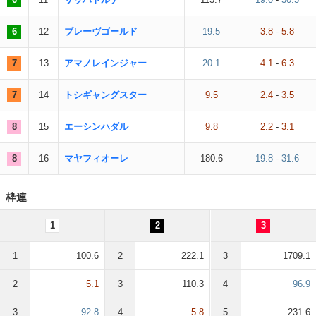
6
12
ブレーヴゴールド
19.5
3.8
-
5.8
7
13
アマノレインジャー
20.1
4.1
-
6.3
7
14
トシギャングスター
9.5
2.4
-
3.5
8
15
エーシンハダル
9.8
2.2
-
3.1
8
16
マヤフィオーレ
180.6
19.8
-
31.6
枠連
1
2
3
1
100.6
2
222.1
3
1709.1
2
5.1
3
110.3
4
96.9
3
92.8
4
5.8
5
231.6