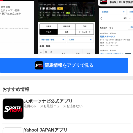
競馬情報をアプリで見る
おすすめ情報
スポーツナビ公式アプリ
注目のレースも最新ニュースも逃さない
Yahoo! JAPANアプリ