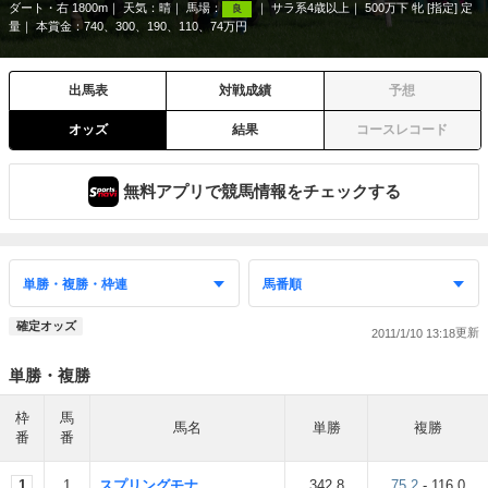
ダート・右 1800m
天気：
晴
馬場：
サラ系4歳以上
500万下 牝 [指定] 定
良
量
本賞金：740、300、190、110、74万円
出馬表
対戦成績
予想
オッズ
結果
コースレコード
無料アプリで競馬情報をチェックする
確定オッズ
2011/1/10 13:18
単勝・複勝
枠
馬
馬名
単勝
複勝
番
番
1
1
スプリングモナ
342.8
75.2
-
116.0