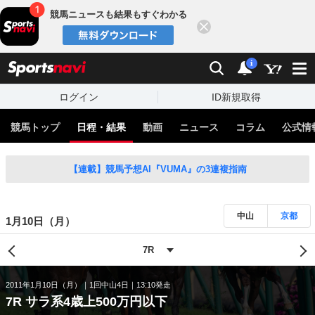
競馬ニュースも結果もすぐわかる
閉じる
スポーツナビ
検索
通知
i
ログイン
ID新規取得
競馬トップ
日程・結果
動画
ニュース
コラム
公式情
【連載】競馬予想AI『VUMA』の3連複指南
中山
京都
1月10日（月）
2011年1月10日（月）
1回中山4日
13:10発走
7R サラ系4歳上500万円以下