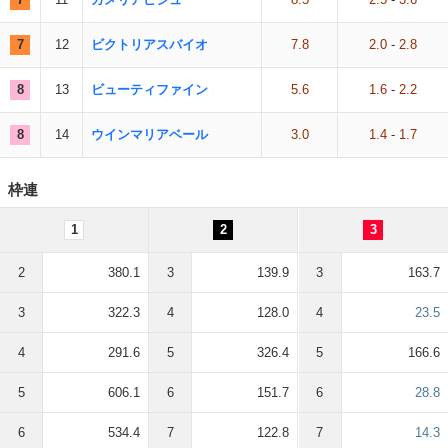
7
12
ビクトリアスバイオ
7.8
2.0
-
2.8
8
13
ビューティファイン
5.6
1.6
-
2.2
8
14
ウインマリアベール
3.0
1.4
-
1.7
枠連
1
2
3
2
380.1
3
139.9
3
163.7
3
322.3
4
128.0
4
23.5
4
291.6
5
326.4
5
166.6
5
606.1
6
151.7
6
28.8
6
534.4
7
122.8
7
14.3