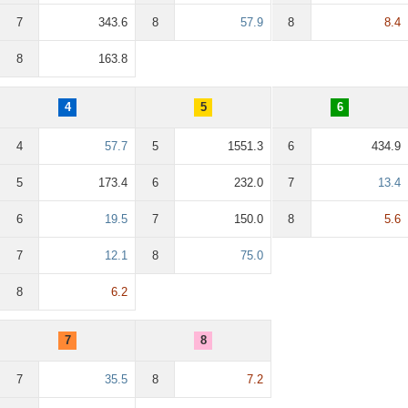
7
343.6
8
57.9
8
8.4
8
163.8
4
5
6
4
57.7
5
1551.3
6
434.9
5
173.4
6
232.0
7
13.4
6
19.5
7
150.0
8
5.6
7
12.1
8
75.0
8
6.2
7
8
7
35.5
8
7.2