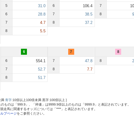
5
31.0
6
106.4
7
10
6
28.8
7
38.5
8
9
7
4.7
8
37.2
8
5.5
6
7
8
6
554.1
7
47.8
8
2
7
52.7
8
7.7
8
51.7
未満
青字
:10倍以上100倍未満 黒字:100倍以上 ]
のものは「999.9」、「枠連」は9999.9倍以上のものは「9999.9」と表記されています。
競走馬に関連するオッズについては「****」と表記されています。
ヘルプページ
をご参照ください。