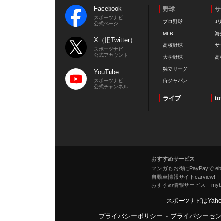
Facebook
野球
サ
スポーツナビ
プロ野球
J
公式ページ
MLB
海
X（旧Twitter）
高校野球
サ
スポーツナビ
公式アカウント
大学野球
高
独立リーグ
YouTube
スポーツナビ
侍ジャパン
公式チャンネル
ライブ
to
おすすめサービス
マンガもお得にPayPayで eboo
自動車情報サイトcarview!
おすすめ情報サービス「mybe
スポーツナビはYah
プライバシーポリシー
-
プライバシーセ