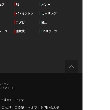
ュア
F1
バレー
バドミントン
カーリング
ラグビー
陸上
レース
他競技
Doスポーツ
ストラン
ィア TRILL
力して運営しています。
-
ご意見・ご要望
-
ヘルプ・お問い合わせ