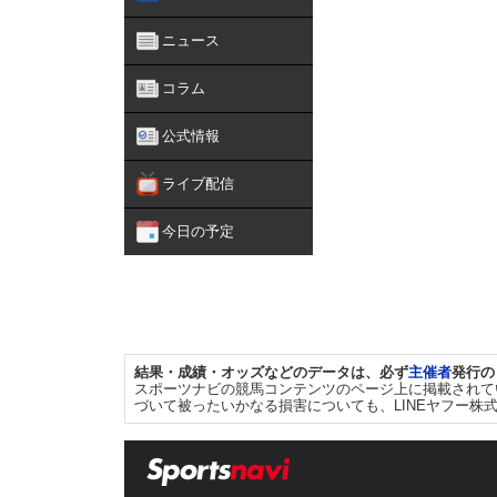
ニュース
コラム
公式情報
ライブ配信
今日の予定
結果・成績・オッズなどのデータは、必ず
主催者
発行の
スポーツナビの競馬コンテンツのページ上に掲載されて
づいて被ったいかなる損害についても、LINEヤフー株