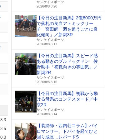
サンケイスポーツ
0
2026/8/8 8:20
4
【今日の注目新馬】2億8000万円
で落札の良血アトミックリー
チ 宮田師「週を追うごとに良
化傾向」／新潟3R
サンケイスポーツ
2026/8/8 8:17
2
【今日の注目新馬】スピード感
ある動きのブルドッグドン 佐
野助手「初戦向きの雰囲気」／
新潟2R
サンケイスポーツ
2026/8/8 8:16
【今日の注目新馬】初戦から動
ける母系のコンテスタード／中
京2R
サンケイスポーツ
2026/8/8 8:14
8.3
【装蹄師・西内荘コラム】パイ
3.5
ロマンサー、ドバイを経てひと
回り成長…レパードS
0.0