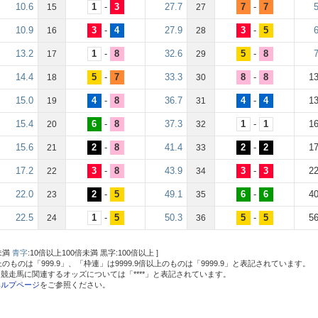
10.6
1
-
3
27.7
7
-
7
15
27
10.9
3
-
4
27.9
3
-
5
16
28
13.2
1
-
8
32.6
5
-
8
17
29
14.4
5
-
7
33.3
8
-
8
13
18
30
15.0
4
-
8
36.7
4
-
4
13
19
31
15.4
6
-
8
37.3
1
-
1
16
20
32
15.6
2
-
8
41.4
2
-
2
17
21
33
17.2
3
-
8
43.9
3
-
3
22
22
34
22.0
2
-
5
49.1
6
-
6
40
23
35
22.5
1
-
5
50.3
5
-
5
56
24
36
未満
青字
:10倍以上100倍未満 黒字:100倍以上 ]
のものは「999.9」、「枠連」は9999.9倍以上のものは「9999.9」と表記されています。
競走馬に関連するオッズについては「****」と表記されています。
ヘルプページ
をご参照ください。