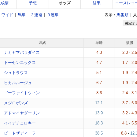
戦成績
予想
オッズ
結果
コースレコ
ワイド
馬単
３連複
３連単
表示：
馬番順
人
確定オ
馬名
単勝
複勝
ナカヤマパラダイス
4.3
2.0
-
2.5
トーセンエックス
4.7
1.7
-
2.0
シュトラウス
5.1
1.9
-
2.4
ヒカルルージュ
6.7
1.9
-
2.4
ゴーファイトウィン
8.6
2.4
-
3.1
メジロボンズ
12.1
3.7
-
5.0
アドマイヤダーリン
13.9
3.2
-
4.3
イイデチェロキー
18.3
4.1
-
5.5
ビートザディーラー
38.5
8.8
-
12.