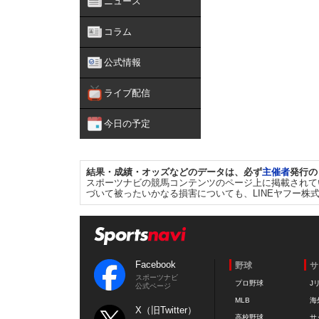
ニュース
コラム
公式情報
ライブ配信
今日の予定
結果・成績・オッズなどのデータは、必ず
主催者
発行の
スポーツナビの競馬コンテンツのページ上に掲載されて
づいて被ったいかなる損害についても、LINEヤフー株
Facebook
野球
サ
スポーツナビ
プロ野球
J
公式ページ
MLB
海
X（旧Twitter）
高校野球
サ