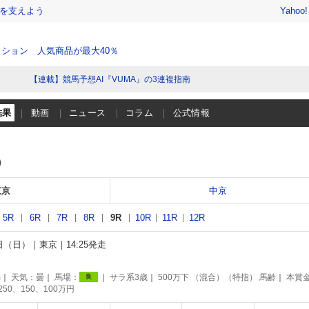
を支えよう
Yahoo
ション 人気商品が最大40％
【連載】競馬予想AI『VUMA』の3連複指南
結果
動画
ニュース
コラム
公式情報
）
東京
中京
5R
6R
7R
8R
9R
10R
11R
12R
4日（日）
東京
14:25発走
m
天気：
曇
馬場：
サラ系3歳
500万下 （混合）（特指） 馬齢
本賞
良
250、150、100万円