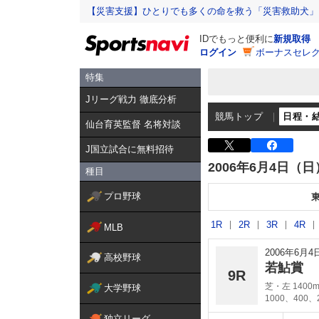
【災害支援】ひとりでも多くの命を救う「災害救助犬」
IDでもっと便利に
新規取得
ログイン
ボーナスセレク
特集
Jリーグ戦力 徹底分析
競馬トップ
日程・
仙台育英監督 名将対談
J国立試合に無料招待
2006年6月4日（日
種目
プロ野球
1R
2R
3R
4R
MLB
2006年6月
高校野球
若鮎賞
9R
芝・左 1400
大学野球
1000、400、
独立リーグ