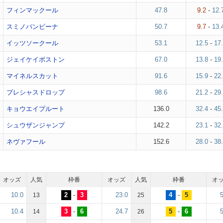
フィンマックール
47.8
9.2
-
12.
スミノバンビーナ
50.7
9.7
-
13.
イッツソークール
53.1
12.5
-
17
ジェイケイボストン
67.0
13.8
-
19
マイネルスカット
91.6
15.9
-
22
プレシャスドロップ
98.6
21.2
-
29
キョウエイプルート
136.0
32.4
-
45
シュウザンジャンプ
142.2
23.1
-
32
ネヴァフール
152.6
28.0
-
38
オッズ
人気
枠番
オッズ
人気
枠番
オ
10.0
2
-
3
23.0
4
-
5
13
25
10.4
3
-
6
24.7
5
-
6
14
26