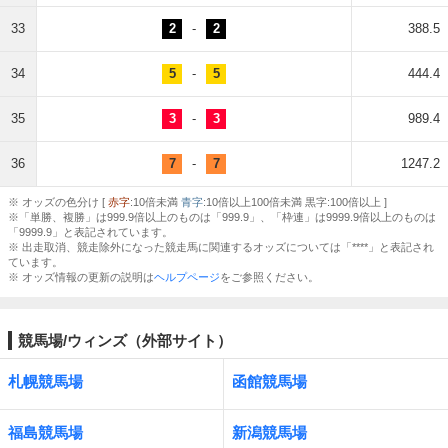
33
2
-
2
388.5
34
5
-
5
444.4
35
3
-
3
989.4
36
7
-
7
1247.2
※ オッズの色分け [
赤字
:10倍未満
青字
:10倍以上100倍未満 黒字:100倍以上 ]
※「単勝、複勝」は999.9倍以上のものは「999.9」、「枠連」は9999.9倍以上のものは
「9999.9」と表記されています。
※ 出走取消、競走除外になった競走馬に関連するオッズについては「****」と表記され
ています。
※ オッズ情報の更新の説明は
ヘルプページ
をご参照ください。
競馬場/ウィンズ（外部サイト）
札幌競馬場
函館競馬場
福島競馬場
新潟競馬場