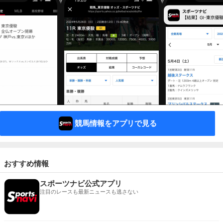
競馬情報をアプリで見る
おすすめ情報
スポーツナビ公式アプリ
注目のレースも最新ニュースも逃さない