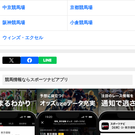
中京競馬場
京都競馬場
阪神競馬場
小倉競馬場
ウィンズ・エクセル
競馬情報ならスポーツナビアプリ