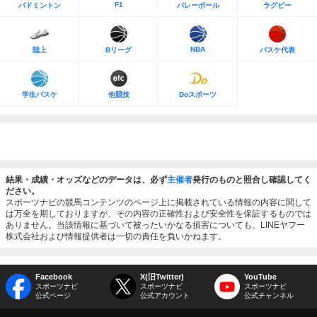
F1
バドミントン
バレーボール
ラグビー
NBA
陸上
Bリーグ
バスケ代表
学生バスケ
他競技
Doスポーツ
結果・成績・オッズなどのデータは、必ず
主催者
発行のものと照合し確認してく
ださい。
スポーツナビの競馬コンテンツのページ上に掲載されている情報の内容に関して
は万全を期しておりますが、その内容の正確性および安全性を保証するものでは
ありません。当該情報に基づいて被ったいかなる損害についても、LINEヤフー
株式会社および情報提供者は一切の責任を負いかねます。
Facebook
X(旧Twitter)
YouTube
スポーツナビ
スポーツナビ
スポーツナビ
公式ページ
公式アカウント
公式チャンネル