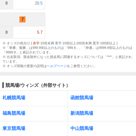
8
20.5
7
8
5.7
※ オッズの色分け [
赤字
:10倍未満
青字
:10倍以上100倍未満 黒字:100倍以上 ]
※「単勝、複勝」は999.9倍以上のものは「999.9」、「枠連」は9999.9倍以上のものは
「9999.9」と表記されています。
※ 出走取消、競走除外になった競走馬に関連するオッズについては「****」と表記され
ています。
※ オッズ情報の更新の説明は
ヘルプページ
をご参照ください。
競馬場/ウィンズ（外部サイト）
札幌競馬場
函館競馬場
福島競馬場
新潟競馬場
東京競馬場
中山競馬場