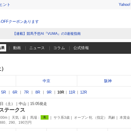
ヒント
Yahoo
％OFFクーポンあります
【連載】競馬予想AI『VUMA』の3連複指南
結果
動画
ニュース
コラム
公式情報
土）
中京
阪神
5R
6R
7R
8R
9R
10R
11R
12R
15日（土）
中山
15:05発走
ステークス
00m
天気：
曇
馬場：
サラ系3歳
オープン 牝 （指定） 馬齢
本賞金
良
480、290、190万円