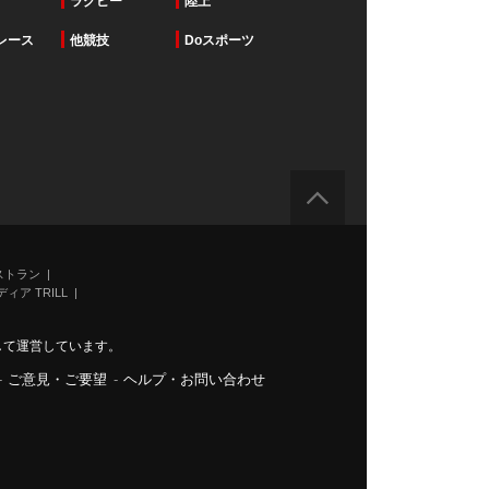
ラグビー
陸上
レース
他競技
Doスポーツ
ストラン
ィア TRILL
力して運営しています。
-
ご意見・ご要望
-
ヘルプ・お問い合わせ