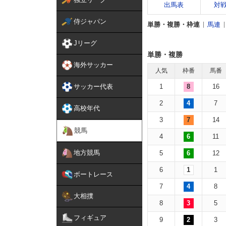
出馬表
対
侍ジャパン
単勝・複勝・枠連
馬連
Jリーグ
単勝・複勝
海外サッカー
人気
枠番
馬番
サッカー代表
1
8
16
2
4
7
高校年代
3
7
14
競馬
4
6
11
地方競馬
5
6
12
6
1
1
ボートレース
7
4
8
大相撲
8
3
5
フィギュア
9
2
3