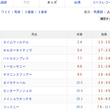
戦成績
予想
オッズ
結果
コースレコ
ワイド
馬単
３連複
３連単
表示：
馬番順
人
確定オ
馬名
単勝
複勝
タイムウィルテル
2.4
1.3
-
1.5
オルターネイティヴ
5.4
1.7
-
2.3
バトルエンプレス
7.7
2.0
-
2.8
トーセンサニー
8.9
2.1
-
2.9
ヤマニンスフィアー
9.5
2.8
-
4.0
タイキチャペル
10.5
2.4
-
3.5
センターアンジェロ
16.4
3.1
-
4.5
メイショウオッチモ
29.1
5.6
-
8.3
コックニー
40.0
7.9
-
12.