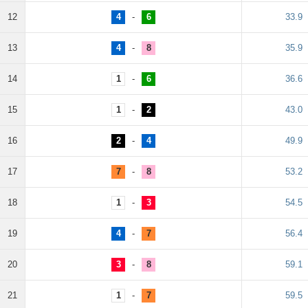
12
4
-
6
33.9
13
4
-
8
35.9
14
1
-
6
36.6
15
1
-
2
43.0
16
2
-
4
49.9
17
7
-
8
53.2
18
1
-
3
54.5
19
4
-
7
56.4
20
3
-
8
59.1
21
1
-
7
59.5