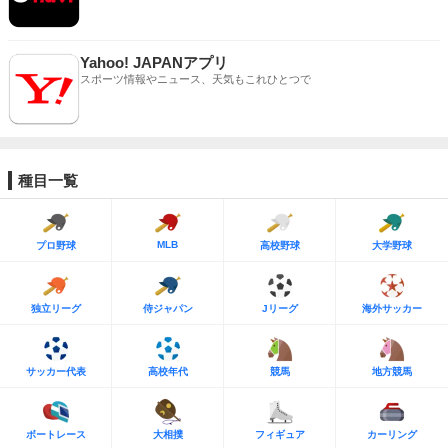
Yahoo! JAPANアプリ
スポーツ情報やニュース、天気もこれひとつで
種目一覧
MLB
プロ野球
高校野球
大学野球
独立リーグ
侍ジャパン
Jリーグ
海外サッカー
サッカー代表
高校年代
競馬
地方競馬
ボートレース
大相撲
フィギュア
カーリング