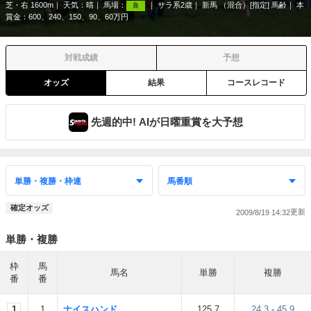
芝・右 1600m
天気：
晴
馬場：
サラ系2歳
新馬 （混合）[指定] 馬齢
本
良
賞金：600、240、150、90、60万円
対戦成績
予想
オッズ
結果
コースレコード
先週的中! AIが日曜重賞を大予想
確定オッズ
2009/8/19 14:32
単勝・複勝
枠
馬
馬名
単勝
複勝
番
番
1
1
ナイスハンド
125.7
24.3
-
45.9