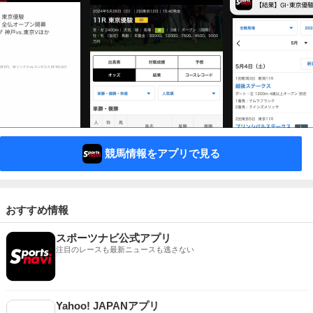
競馬情報をアプリで見る
おすすめ情報
スポーツナビ公式アプリ
注目のレースも最新ニュースも逃さない
Yahoo! JAPANアプリ