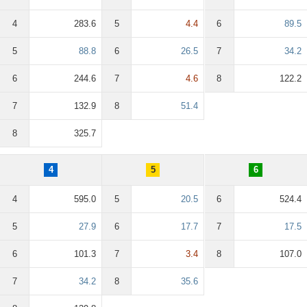
4
283.6
5
4.4
6
89.5
5
88.8
6
26.5
7
34.2
6
244.6
7
4.6
8
122.2
7
132.9
8
51.4
8
325.7
4
5
6
4
595.0
5
20.5
6
524.4
5
27.9
6
17.7
7
17.5
6
101.3
7
3.4
8
107.0
7
34.2
8
35.6