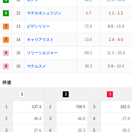
6
12
マチカネシュツジン
1.7
1.1
-
1.2
7
13
ビゲンリリー
72.9
8.8
-
15.9
7
14
キャリアリスト
13.6
2.4
-
4.0
8
15
リリーソルジャー
69.1
11.3
-
20.4
8
16
マナムスメ
38.2
5.9
-
10.4
枠連
1
2
3
1
137.4
2
758.5
3
182.0
2
48.4
3
46.8
4
27.8
3
37.6
4
35.3
5
28.2