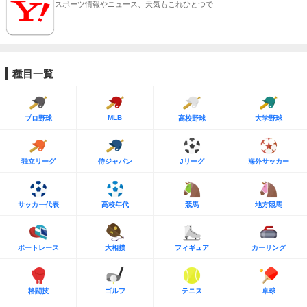
スポーツ情報やニュース、天気もこれひとつで
種目一覧
MLB
プロ野球
高校野球
大学野球
独立リーグ
侍ジャパン
Jリーグ
海外サッカー
サッカー代表
高校年代
競馬
地方競馬
ボートレース
大相撲
フィギュア
カーリング
格闘技
ゴルフ
テニス
卓球