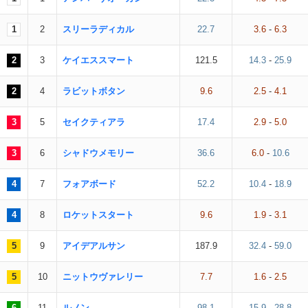
1
2
スリーラディカル
22.7
3.6
-
6.3
2
3
ケイエススマート
121.5
14.3
-
25.9
2
4
ラビットボタン
9.6
2.5
-
4.1
3
5
セイクティアラ
17.4
2.9
-
5.0
3
6
シャドウメモリー
36.6
6.0
-
10.6
4
7
フォアボード
52.2
10.4
-
18.9
4
8
ロケットスタート
9.6
1.9
-
3.1
5
9
アイデアルサン
187.9
32.4
-
59.0
5
10
ニットウヴァレリー
7.7
1.6
-
2.5
6
11
ルノン
98.1
15.9
-
28.8