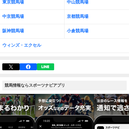
東京競馬場
中山競馬場
中京競馬場
京都競馬場
阪神競馬場
小倉競馬場
ウィンズ・エクセル
競馬情報ならスポーツナビアプリ