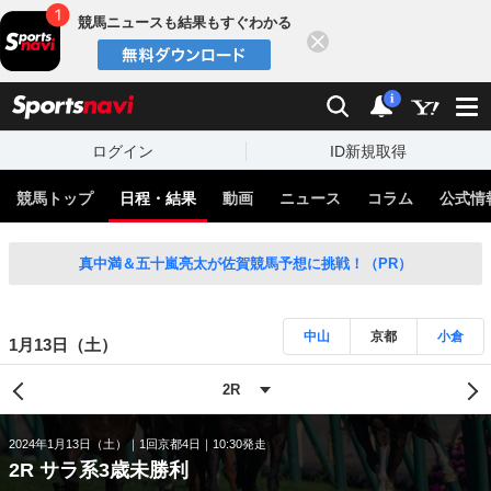
競馬ニュースも結果もすぐわかる
閉じる
スポーツナビ
検索
通知
i
ログイン
ID新規取得
競馬トップ
日程・結果
動画
ニュース
コラム
公式情
真中満＆五十嵐亮太が佐賀競馬予想に挑戦！（PR）
中山
京都
小倉
1月13日（土）
2024年1月13日（土）
1回京都4日
10:30発走
2R サラ系3歳未勝利