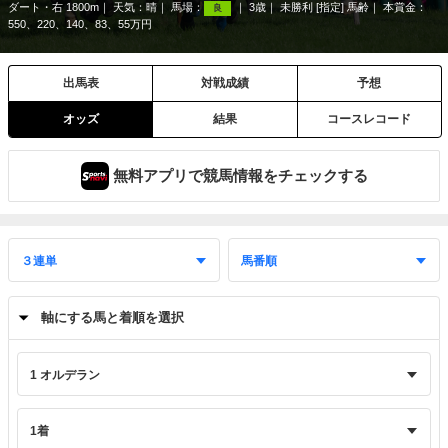
ダート・右 1800m
天気：
晴
馬場：
3歳
未勝利 [指定] 馬齢
本賞金：
良
550、220、140、83、55万円
出馬表
対戦成績
予想
オッズ
結果
コースレコード
無料アプリで競馬情報をチェックする
軸にする馬と着順を選択