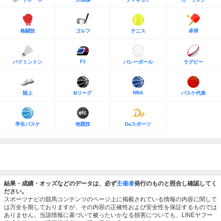
格闘技
ゴルフ
テニス
卓球
F1
バドミントン
バレーボール
ラグビー
NBA
陸上
Bリーグ
バスケ代表
学生バスケ
他競技
Doスポーツ
結果・成績・オッズなどのデータは、必ず
主催者
発行のものと照合し確認してく
ださい。
スポーツナビの競馬コンテンツのページ上に掲載されている情報の内容に関して
は万全を期しておりますが、その内容の正確性および安全性を保証するものでは
ありません。当該情報に基づいて被ったいかなる損害についても、LINEヤフー