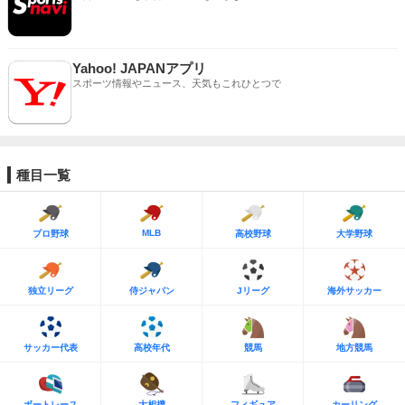
Yahoo! JAPANアプリ
スポーツ情報やニュース、天気もこれひとつで
種目一覧
MLB
プロ野球
高校野球
大学野球
独立リーグ
侍ジャパン
Jリーグ
海外サッカー
サッカー代表
高校年代
競馬
地方競馬
ボートレース
大相撲
フィギュア
カーリング