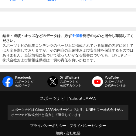
結果・成績・オッズなどのデータは、必ず
主催者
発行のものと照合し確認してく
ださい。
スポーツナビの競馬コンテンツのページ上に掲載されている情報の内容に関して
は万全を期しておりますが、その内容の正確性および安全性を保証するものでは
ありません。当該情報に基づいて被ったいかなる損害についても、LINEヤフー
株式会社および情報提供者は一切の責任を負いかねます。
Facebook
X(旧Twitter)
YouTube
スポーツナビ
スポーツナビ
スポーツナビ
公式ページ
公式アカウント
公式チャンネル
スポーツナビ
Yahoo! JAPAN
スポーツナビはYahoo! JAPANのサービスであり、LINEヤフー株式会社がス
ポーツナビ株式会社と協力して運営しています。
プライバシーポリシー
プライバシーセンター
規約
会社概要