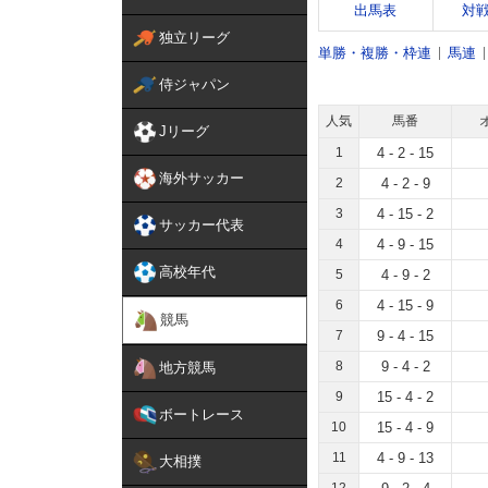
出馬表
対
独立リーグ
単勝・複勝・枠連
馬連
侍ジャパン
人気
馬番
Jリーグ
1
4 - 2 - 15
海外サッカー
2
4 - 2 - 9
3
4 - 15 - 2
サッカー代表
4
4 - 9 - 15
高校年代
5
4 - 9 - 2
6
4 - 15 - 9
競馬
7
9 - 4 - 15
8
9 - 4 - 2
地方競馬
9
15 - 4 - 2
ボートレース
10
15 - 4 - 9
11
4 - 9 - 13
大相撲