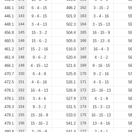
446.1
142
6 - 4 - 15
496.2
162
3 - 15 - 2
55
446.1
143
9 - 6 - 15
501.0
163
3 - 4 - 16
55
448.1
144
3 - 4 - 13
502.3
164
3 - 15 - 13
55
456.8
145
15 - 3 - 2
504.4
165
16 - 15 - 9
55
460.5
146
15 - 6 - 2
505.6
166
15 - 13 - 6
56
461.2
147
15 - 2 - 16
516.0
167
16 - 4 - 3
56
461.4
148
9 - 6 - 2
520.4
168
4 - 1 - 2
56
466.1
149
4 - 15 - 12
521.6
169
9 - 16 - 15
56
470.7
150
6 - 4 - 9
525.9
170
9 - 2 - 16
57
472.5
151
4 - 6 - 16
526.1
171
4 - 5 - 15
58
478.1
152
16 - 4 - 13
526.9
172
15 - 16 - 13
58
478.1
153
3 - 4 - 6
527.9
173
4 - 1 - 9
58
478.3
154
9 - 3 - 2
531.5
174
15 - 3 - 13
58
479.1
155
15 - 16 - 9
533.0
175
16 - 15 - 13
58
479.1
156
15 - 16 - 2
541.2
176
13 - 4 - 16
58
480.8
157
3 - 15 - 9
541.4
177
2 - 4 - 1
58