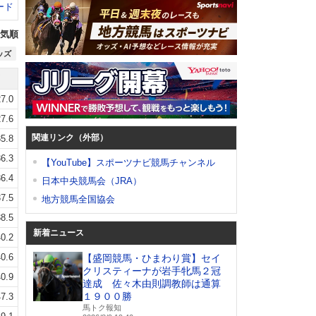
ード
気順
ッズ
7.0
7.6
関連リンク（外部）
5.8
6.3
【YouTube】スポーツナビ競馬チャンネル
6.4
日本中央競馬会（JRA）
7.5
地方競馬全国協会
8.5
新着ニュース
0.2
0.6
【盛岡競馬・ひまわり賞】セイ
クリスティーナが岩手牝馬２冠
0.9
達成 佐々木由則調教師は通算
１９００勝
7.3
馬トク報知