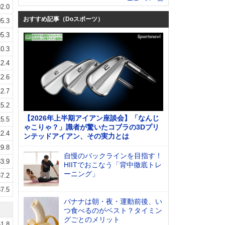
2.0
おすすめ記事（Doスポーツ）
5.3
5.3
0.3
2.4
2.6
2.7
5.2
【2026年上半期アイアン座談会】「なんじ
5.5
ゃこりゃ？」識者が驚いたコブラの3Dプリ
2.4
ンテッドアイアン、その実力とは
9.8
自慢のバックラインを目指す！
3.9
HIITでおこなう「背中徹底トレ
ーニング」
7.2
7.5
バナナは朝・夜・運動前後、い
つ食べるのがベスト？タイミン
グごとのメリット
1.8