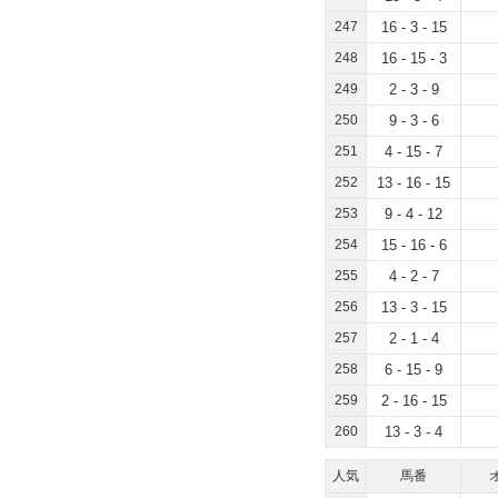
247
16 - 3 - 15
248
16 - 15 - 3
249
2 - 3 - 9
250
9 - 3 - 6
251
4 - 15 - 7
252
13 - 16 - 15
253
9 - 4 - 12
254
15 - 16 - 6
255
4 - 2 - 7
256
13 - 3 - 15
257
2 - 1 - 4
258
6 - 15 - 9
259
2 - 16 - 15
260
13 - 3 - 4
人気
馬番