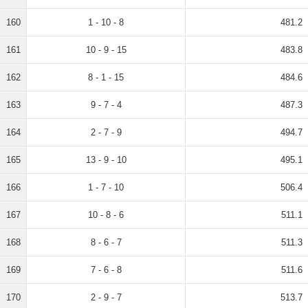
160
1 - 10 - 8
481.2
161
10 - 9 - 15
483.8
162
8 - 1 - 15
484.6
163
9 - 7 - 4
487.3
164
2 - 7 - 9
494.7
165
13 - 9 - 10
495.1
166
1 - 7 - 10
506.4
167
10 - 8 - 6
511.1
168
8 - 6 - 7
511.3
169
7 - 6 - 8
511.6
170
2 - 9 - 7
513.7