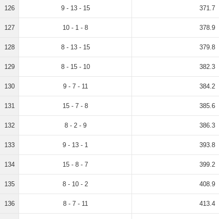
126
9 - 13 - 15
371.7
127
10 - 1 - 8
378.9
128
8 - 13 - 15
379.8
129
8 - 15 - 10
382.3
130
9 - 7 - 11
384.2
131
15 - 7 - 8
385.6
132
8 - 2 - 9
386.3
133
9 - 13 - 1
393.8
134
15 - 8 - 7
399.2
135
8 - 10 - 2
408.9
136
8 - 7 - 11
413.4