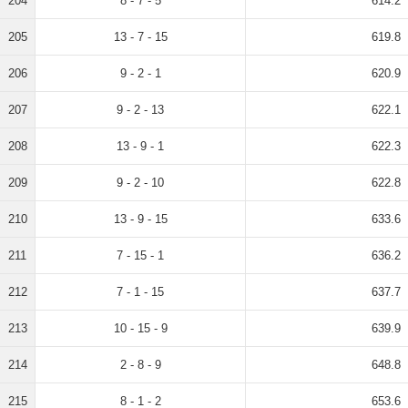
204
8 - 7 - 5
614.2
205
13 - 7 - 15
619.8
206
9 - 2 - 1
620.9
207
9 - 2 - 13
622.1
208
13 - 9 - 1
622.3
209
9 - 2 - 10
622.8
210
13 - 9 - 15
633.6
211
7 - 15 - 1
636.2
212
7 - 1 - 15
637.7
213
10 - 15 - 9
639.9
214
2 - 8 - 9
648.8
215
8 - 1 - 2
653.6