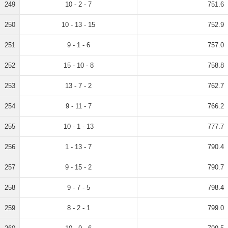
249
10 - 2 - 7
751.6
250
10 - 13 - 15
752.9
251
9 - 1 - 6
757.0
252
15 - 10 - 8
758.8
253
13 - 7 - 2
762.7
254
9 - 11 - 7
766.2
255
10 - 1 - 13
777.7
256
1 - 13 - 7
790.4
257
9 - 15 - 2
790.7
258
9 - 7 - 5
798.4
259
8 - 2 - 1
799.0