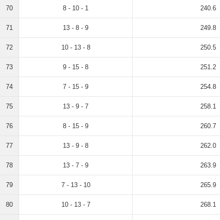
70
8 - 10 - 1
240.6
71
13 - 8 - 9
249.8
72
10 - 13 - 8
250.5
73
9 - 15 - 8
251.2
74
7 - 15 - 9
254.8
75
13 - 9 - 7
258.1
76
8 - 15 - 9
260.7
77
13 - 9 - 8
262.0
78
13 - 7 - 9
263.9
79
7 - 13 - 10
265.9
80
10 - 13 - 7
268.1