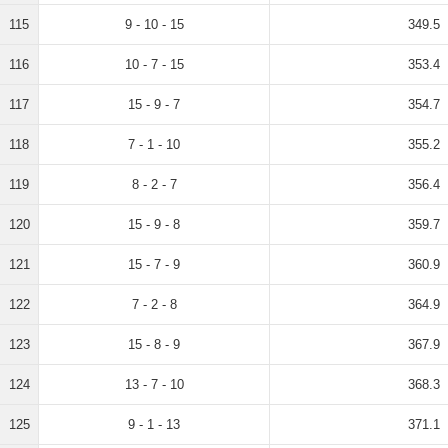
115
9 - 10 - 15
349.5
116
10 - 7 - 15
353.4
117
15 - 9 - 7
354.7
118
7 - 1 - 10
355.2
119
8 - 2 - 7
356.4
120
15 - 9 - 8
359.7
121
15 - 7 - 9
360.9
122
7 - 2 - 8
364.9
123
15 - 8 - 9
367.9
124
13 - 7 - 10
368.3
125
9 - 1 - 13
371.1