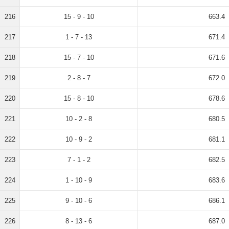
216
15 - 9 - 10
663.4
217
1 - 7 - 13
671.4
218
15 - 7 - 10
671.6
219
2 - 8 - 7
672.0
220
15 - 8 - 10
678.6
221
10 - 2 - 8
680.5
222
10 - 9 - 2
681.1
223
7 - 1 - 2
682.5
224
1 - 10 - 9
683.6
225
9 - 10 - 6
686.1
226
8 - 13 - 6
687.0