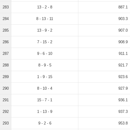
283
13 - 2 - 8
887.1
284
8 - 13 - 11
903.3
285
13 - 9 - 2
907.0
286
7 - 15 - 2
908.9
287
9 - 6 - 10
911.1
288
8 - 9 - 5
921.7
289
1 - 9 - 15
923.6
290
8 - 10 - 4
927.9
291
15 - 7 - 1
936.1
292
1 - 13 - 9
937.3
293
9 - 2 - 6
953.8