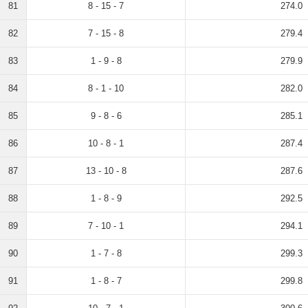
81
8 - 15 - 7
274.0
82
7 - 15 - 8
279.4
83
1 - 9 - 8
279.9
84
8 - 1 - 10
282.0
85
9 - 8 - 6
285.1
86
10 - 8 - 1
287.4
87
13 - 10 - 8
287.6
88
1 - 8 - 9
292.5
89
7 - 10 - 1
294.1
90
1 - 7 - 8
299.3
91
1 - 8 - 7
299.8