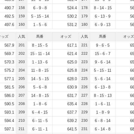
490.7
158
6 - 9 - 8
524.4
178
8 - 14 - 15
56
492.5
159
5 - 15 - 14
530.2
179
6 - 13 - 9
56
497.6
160
1 - 5 - 6
531.2
180
6 - 9 - 13
56
オッズ
人気
馬番
オッズ
人気
馬番
オッズ
567.9
201
8 - 15 - 5
617.1
221
9 - 6 - 5
65
569.7
202
15 - 11 - 14
621.4
222
15 - 6 - 7
65
570.3
203
1 - 13 - 6
625.0
223
9 - 6 - 14
65
575.2
204
11 - 8 - 15
625.8
224
5 - 15 - 11
66
577.1
205
14 - 5 - 15
628.0
225
5 - 6 - 14
66
581.5
206
5 - 6 - 8
630.9
226
6 - 13 - 8
66
586.0
207
14 - 8 - 15
631.7
227
8 - 15 - 13
66
590.5
208
1 - 8 - 6
635.4
228
1 - 6 - 11
66
593.1
209
6 - 4 - 15
637.7
229
1 - 8 - 9
66
594.4
210
6 - 11 - 5
639.2
230
6 - 8 - 14
66
597.1
211
6 - 11 - 1
641.5
231
6 - 14 - 8
68