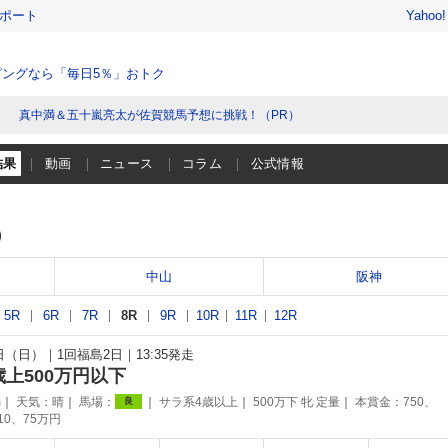
レポート
Yahoo
ングなら「毎日5％」おトク
真中満＆五十嵐亮太が佐賀競馬予想に挑戦！（PR）
結果
動画
ニュース
コラム
公式情報
）
中山
阪神
5R
6R
7R
8R
9R
10R
11R
12R
7日（日）
1回福島2日
13:35発走
歳上500万円以下
m
天気：
晴
馬場：
サラ系4歳以上
500万下 牝 定量
本賞金：750、
良
110、75万円