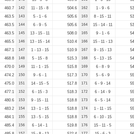
460.7
142
11 - 15 - 8
504.6
162
1 - 9 - 6
53
463.5
143
5 - 1 - 6
505.6
163
8 - 15 - 11
53
463.5
144
6 - 9 - 5
505.6
164
15 - 14 - 11
53
463.5
145
13 - 15 - 11
508.0
165
9 - 1 - 6
54
465.5
146
13 - 15 - 14
510.4
166
15 - 11 - 13
54
467.1
147
1 - 13 - 15
510.9
167
9 - 15 - 13
54
468.8
148
5 - 15 - 8
515.3
168
5 - 13 - 15
54
470.0
149
11 - 1 - 15
515.8
169
6 - 8 - 9
54
474.2
150
9 - 6 - 1
517.3
170
5 - 6 - 9
55
475.0
151
14 - 15 - 5
517.8
171
6 - 9 - 14
55
477.1
152
6 - 15 - 3
518.3
172
6 - 14 - 9
55
480.6
153
9 - 15 - 11
518.8
173
6 - 5 - 14
55
483.2
154
13 - 1 - 15
518.8
174
1 - 11 - 15
55
484.1
155
13 - 5 - 15
518.8
175
6 - 10 - 15
55
485.4
156
6 - 14 - 1
519.8
176
15 - 11 - 5
55
485.8
157
15 - 8 - 13
522.4
177
15 - 6 - 3
56