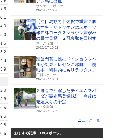
3.9
プン馬に出世
サンケイスポーツ
7.6
2026/8/7 16:20
0.1
【注目馬動向】佐賀で重賞７勝
4.0
のサキドリトッケンはスポーツ
報知杯ロータスクラウン賞が秋
5.0
の最大目標 ２冠奪取を目指す
1.5
馬トク報知
2026/8/7 16:02
3.2
凱旋門賞に挑むメイショウタバ
4.3
ルが栗東トレセンに帰厩 上籠
5.9
助手「精神的にもリラックス」
日刊スポーツ
2026/8/7 16:01
2.0
３厩舎で活躍したテイエムスパ
ーダが競走馬登録抹消 今後は
3.8
繁殖入りの予定
馬トク報知
9.5
2026/8/7 15:59
9.5
ニュース一覧
9.8
おすすめ記事（Doスポーツ）
0.6