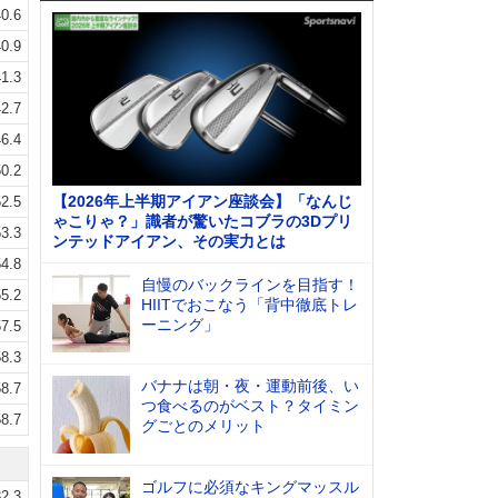
0.6
0.9
1.3
2.7
6.4
0.2
【2026年上半期アイアン座談会】「なんじ
2.5
ゃこりゃ？」識者が驚いたコブラの3Dプリ
3.3
ンテッドアイアン、その実力とは
4.8
自慢のバックラインを目指す！
5.2
HIITでおこなう「背中徹底トレ
ーニング」
7.5
8.3
バナナは朝・夜・運動前後、い
8.7
つ食べるのがベスト？タイミン
8.7
グごとのメリット
ゴルフに必須なキングマッスル
2.3