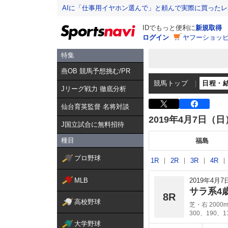
AIに「仕事用イヤホン選んで」と頼んで実際に買った
IDでもっと便利に
新規取得
ログイン
ヤフーショッピ
特集
燕OB 競馬予想挑む/PR
競馬トップ
日程・
Jリーグ戦力 徹底分析
仙台育英監督 名将対談
2019年4月7日（日
J国立試合に無料招待
種目
福島
プロ野球
1R
2R
3R
4R
MLB
2019年4月
サラ系4
8R
高校野球
芝・右 2000
300、190、
大学野球