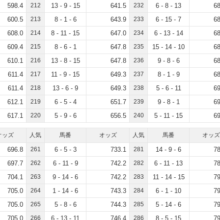
598.4
212
13 - 9 - 15
641.5
232
6 - 8 - 13
68
600.5
213
8 - 1 - 6
643.9
233
6 - 15 - 7
68
608.0
214
8 - 11 - 15
647.0
234
6 - 13 - 14
68
609.4
215
8 - 6 - 1
647.8
235
15 - 14 - 10
68
610.1
216
13 - 8 - 15
647.8
236
9 - 8 - 6
68
611.4
217
11 - 9 - 15
649.3
237
8 - 1 - 9
68
611.4
218
13 - 6 - 9
649.3
238
5 - 6 - 11
69
612.1
219
6 - 5 - 4
651.7
239
9 - 8 - 1
69
617.1
220
5 - 9 - 6
656.5
240
5 - 11 - 15
69
オッズ
人気
馬番
オッズ
人気
馬番
オッズ
696.8
261
6 - 5 - 3
733.1
281
14 - 9 - 6
78
697.7
262
6 - 11 - 9
742.2
282
6 - 11 - 13
78
704.1
263
9 - 14 - 6
742.2
283
11 - 14 - 15
79
705.0
264
1 - 14 - 6
743.3
284
6 - 1 - 10
79
705.0
265
5 - 8 - 6
744.3
285
5 - 14 - 6
79
705.0
266
6 - 13 - 11
746.4
286
8 - 5 - 15
79