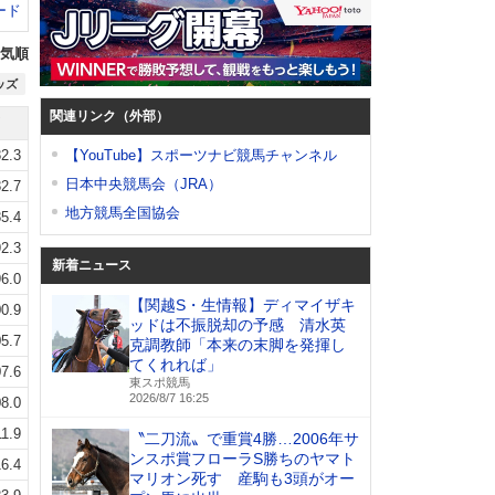
ード
気順
ッズ
関連リンク（外部）
2.3
【YouTube】スポーツナビ競馬チャンネル
日本中央競馬会（JRA）
2.7
地方競馬全国協会
5.4
2.3
新着ニュース
6.0
【関越S・生情報】ディマイザキ
0.9
ッドは不振脱却の予感 清水英
5.7
克調教師「本来の末脚を発揮し
てくれれば」
7.6
東スポ競馬
2026/8/7 16:25
8.0
11.9
〝二刀流〟で重賞4勝…2006年サ
ンスポ賞フローラS勝ちのヤマト
6.4
マリオン死す 産駒も3頭がオー