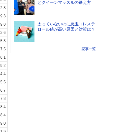
とクイーンマッスルの鍛え方
2.8
9.3
太っていないのに悪玉コレステ
9.8
ロール値が高い原因と対策は？
3.6
5.3
7.5
記事一覧
8.1
9.2
4.4
5.5
6.7
7.8
8.4
8.4
9.0
1.9