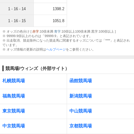
1 - 16 - 14
1398.2
1 - 16 - 15
1051.8
※ オッズの色分け [
赤字
:10倍未満
青字
:10倍以上100倍未満 黒字:100倍以上 ]
※ 99999.9倍以上のものは「99999.9」と表記されています。
※ 出走取消、競走除外になった競走馬に関連するオッズについては「****」と表記され
ています。
※ オッズ情報の更新の説明は
ヘルプページ
をご参照ください。
競馬場/ウィンズ（外部サイト）
札幌競馬場
函館競馬場
福島競馬場
新潟競馬場
東京競馬場
中山競馬場
中京競馬場
京都競馬場