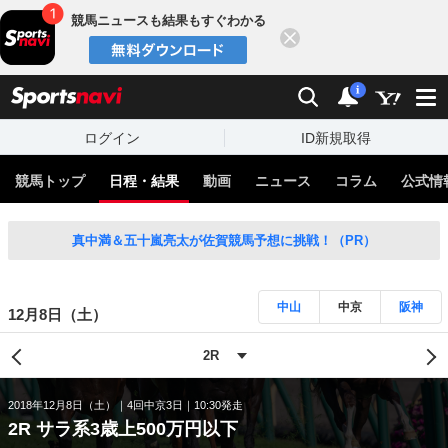
競馬ニュースも結果もすぐわかる
閉じる
スポーツナビ
検索
通知
i
ログイン
ID新規取得
競馬トップ
日程・結果
動画
ニュース
コラム
公式情
真中満＆五十嵐亮太が佐賀競馬予想に挑戦！（PR）
中山
中京
阪神
12月8日（土）
2018年12月8日（土）
4回中京3日
10:30発走
2R サラ系3歳上500万円以下