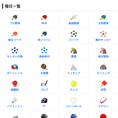
種目一覧
MLB
プロ野球
高校野球
大学野球
独立リーグ
侍ジャパン
Jリーグ
海外サッカー
サッカー代表
高校年代
競馬
地方競馬
ボートレース
大相撲
フィギュア
カーリング
格闘技
ゴルフ
テニス
卓球
F1
バドミントン
バレーボール
ラグビー