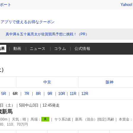
レポート
Yahoo
、アプリで使えるお得なクーポン
真中満＆五十嵐亮太が佐賀競馬予想に挑戦！（PR）
結果
動画
ニュース
コラム
公式情報
土）
中京
阪神
5R
6R
7R
8R
9R
10R
11R
12R
月9日（土）
5回中山3日
12:45発走
歳新馬
00m
天気：
晴
馬場：
サラ系2歳
新馬 （混合）[指定] 馬齢
本賞金：
良
180、110、70万円