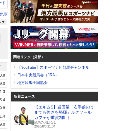
ード
気順
ッズ
関連リンク（外部）
ズ
【YouTube】スポーツナビ競馬チャンネル
日本中央競馬会（JRA）
0.8
地方競馬全国協会
9.0
1.3
新着ニュース
5.4
【エルムS】岩田望「右手前のま
9.8
までも強さを発揮」ルクソール
1.4
カフェが重賞2勝目
競馬のおはなし
9.0
2026/8/8 21:34