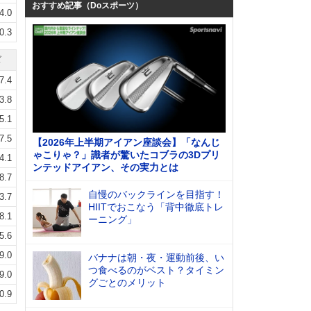
おすすめ記事（Doスポーツ）
4.0
0.3
ズ
7.4
3.8
5.1
7.5
【2026年上半期アイアン座談会】「なんじ
ゃこりゃ？」識者が驚いたコブラの3Dプリ
4.1
ンテッドアイアン、その実力とは
8.7
自慢のバックラインを目指す！
3.7
HIITでおこなう「背中徹底トレ
8.1
ーニング」
5.6
9.0
バナナは朝・夜・運動前後、い
つ食べるのがベスト？タイミン
9.0
グごとのメリット
0.9