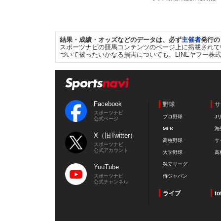
結果・成績・オッズなどのデータは、必ず
主催者
発行の
スポーツナビの競馬コンテンツのページ上に掲載されて
づいて被ったいかなる損害についても、LINEヤフー株
Facebook
野球
サ
スポーツナビ
プロ野球
J
公式ページ
MLB
海
X（旧Twitter）
高校野球
サ
スポーツナビ
公式アカウント
大学野球
高
独立リーグ
YouTube
スポーツナビ
侍ジャパン
公式チャンネル
ライブ
to