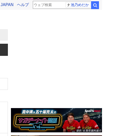
! JAPAN
ヘルプ
池乃めだか
検索