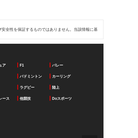
び安全性を保証するものではありません。当該情報に基
ュア
F1
バレー
バドミントン
カーリング
ラグビー
陸上
レース
他競技
Doスポーツ