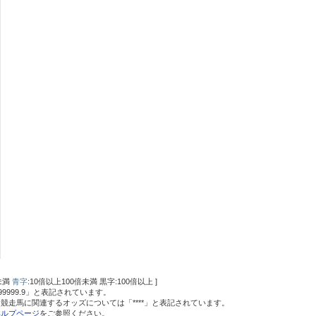
未満
青字
:10倍以上100倍未満 黒字:100倍以上 ]
999999.9」と表記されています。
競走馬に関連するオッズについては「****」と表記されています。
ヘルプページ
をご参照ください。