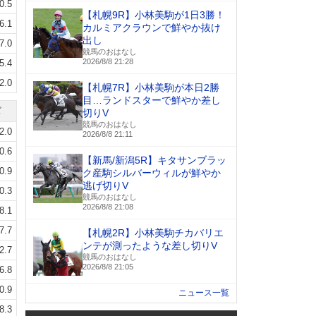
0.5
【札幌9R】小林美駒が1日3勝！
6.1
カルミアクラウンで鮮やか抜け
出し
7.0
競馬のおはなし
2026/8/8 21:28
5.4
2.0
【札幌7R】小林美駒が本日2勝
目…ランドスターで鮮やか差し
ズ
切りV
競馬のおはなし
2.0
2026/8/8 21:11
0.6
【新馬/新潟5R】キタサンブラッ
0.9
ク産駒シルバーウィルが鮮やか
逃げ切りV
0.3
競馬のおはなし
2026/8/8 21:08
8.1
7.7
【札幌2R】小林美駒チカバリエ
ンテが測ったような差し切りV
2.7
競馬のおはなし
2026/8/8 21:05
6.8
0.9
ニュース一覧
8.3