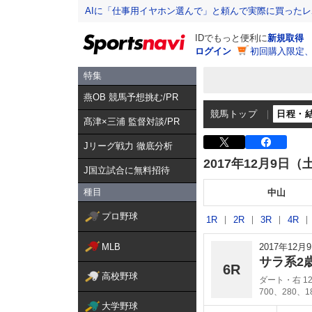
AIに「仕事用イヤホン選んで」と頼んで実際に買った
IDでもっと便利に
新規取得
ログイン
初回購入限定
特集
燕OB 競馬予想挑む/PR
競馬トップ
日程・
髙津×三浦 監督対談/PR
Jリーグ戦力 徹底分析
2017年12月9日（
J国立試合に無料招待
種目
中山
プロ野球
1R
2R
3R
4R
MLB
2017年12
サラ系2
6R
高校野球
ダート・右 12
700、280、
大学野球