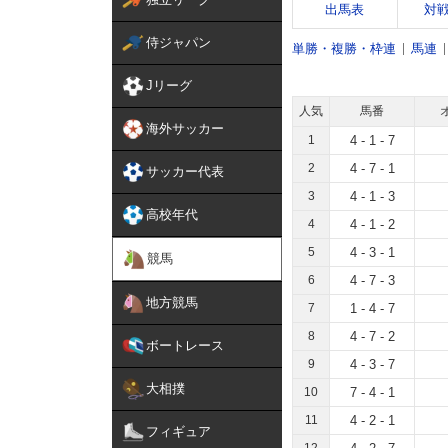
出馬表
対
侍ジャパン
単勝・複勝・枠連
馬連
Jリーグ
人気
馬番
海外サッカー
1
4 - 1 - 7
2
4 - 7 - 1
サッカー代表
3
4 - 1 - 3
高校年代
4
4 - 1 - 2
5
4 - 3 - 1
競馬
6
4 - 7 - 3
地方競馬
7
1 - 4 - 7
8
4 - 7 - 2
ボートレース
9
4 - 3 - 7
大相撲
10
7 - 4 - 1
11
4 - 2 - 1
フィギュア