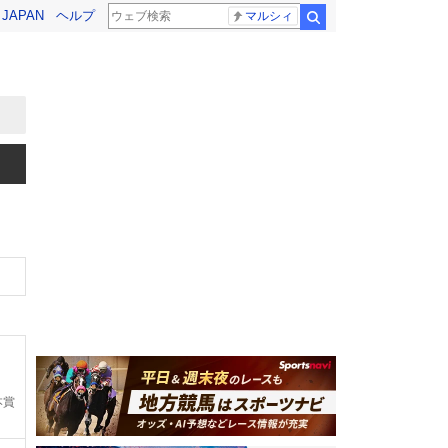
! JAPAN
ヘルプ
マルシィ
検索
本賞