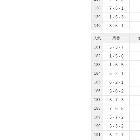
138
7 - 5 - 1
139
1 - 5 - 3
140
3 - 5 - 1
人気
馬番
181
5 - 3 - 7
182
1 - 5 - 6
183
1 - 6 - 5
184
5 - 2 - 1
185
6 - 2 - 1
186
5 - 6 - 2
187
5 - 7 - 3
188
7 - 6 - 5
189
5 - 7 - 2
190
5 - 3 - 2
191
5 - 2 - 7