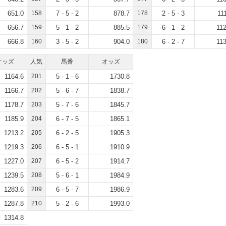
651.0
158
7 - 5 - 2
878.7
178
2 - 5 - 3
11
656.7
159
5 - 1 - 2
885.5
179
6 - 1 - 2
112
666.8
160
3 - 5 - 2
904.0
180
6 - 2 - 7
113
オッズ
人気
馬番
オッズ
1164.6
201
5 - 1 - 6
1730.8
1166.7
202
5 - 6 - 7
1838.7
1178.7
203
5 - 7 - 6
1845.7
1185.9
204
6 - 7 - 5
1865.1
1213.2
205
6 - 2 - 5
1905.3
1219.3
206
6 - 5 - 1
1910.9
1227.0
207
6 - 5 - 2
1914.7
1239.5
208
5 - 6 - 1
1984.9
1283.6
209
6 - 5 - 7
1986.9
1287.8
210
5 - 2 - 6
1993.0
1314.8