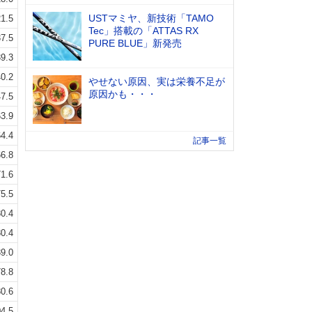
USTマミヤ、新技術「TAMO
1.5
Tec」搭載の「ATTAS RX
7.5
PURE BLUE」新発売
9.3
0.2
やせない原因、実は栄養不足が
原因かも・・・
7.5
3.9
4.4
記事一覧
6.8
1.6
5.5
0.4
0.4
9.0
8.8
0.6
4.5