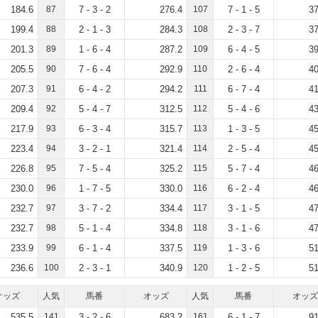
184.6
87
7 - 3 - 2
276.4
107
7 - 1 - 5
37
199.4
88
2 - 1 - 3
284.3
108
2 - 3 - 7
37
201.3
89
1 - 6 - 4
287.2
109
6 - 4 - 5
39
205.5
90
7 - 6 - 4
292.9
110
2 - 6 - 4
40
207.3
91
6 - 4 - 2
294.2
111
6 - 7 - 4
41
209.4
92
5 - 4 - 7
312.5
112
5 - 4 - 6
43
217.9
93
6 - 3 - 4
315.7
113
1 - 3 - 5
45
223.4
94
3 - 2 - 1
321.4
114
2 - 5 - 4
45
226.8
95
7 - 5 - 4
325.2
115
5 - 7 - 4
46
230.0
96
1 - 7 - 5
330.0
116
6 - 2 - 4
46
232.7
97
3 - 7 - 2
334.4
117
3 - 1 - 5
47
232.7
98
5 - 1 - 4
334.8
118
3 - 1 - 6
47
233.9
99
6 - 1 - 4
337.5
119
1 - 3 - 6
51
236.6
100
2 - 3 - 1
340.9
120
1 - 2 - 5
51
オッズ
人気
馬番
オッズ
人気
馬番
オッズ
535.5
141
3 - 2 - 6
683.2
161
6 - 1 - 7
91