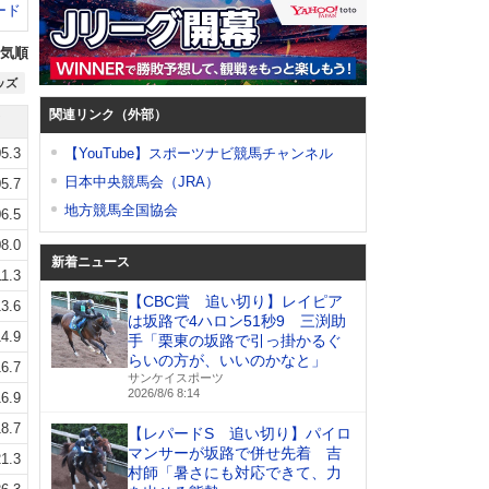
ード
気順
ッズ
関連リンク（外部）
5.3
【YouTube】スポーツナビ競馬チャンネル
日本中央競馬会（JRA）
5.7
地方競馬全国協会
6.5
8.0
新着ニュース
11.3
【CBC賞 追い切り】レイピア
13.6
は坂路で4ハロン51秒9 三渕助
14.9
手「栗東の坂路で引っ掛かるぐ
らいの方が、いいのかなと」
16.7
サンケイスポーツ
2026/8/6 8:14
16.9
18.7
【レパードS 追い切り】パイロ
マンサーが坂路で併せ先着 吉
1.3
村師「暑さにも対応できて、力