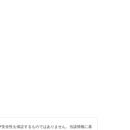
び安全性を保証するものではありません。当該情報に基