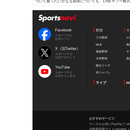
づいて被ったいかなる損害についても、LINEヤフー株
Facebook
野球
サ
スポーツナビ
プロ野球
J
公式ページ
MLB
海
X（旧Twitter）
高校野球
サ
スポーツナビ
公式アカウント
大学野球
高
独立リーグ
YouTube
スポーツナビ
侍ジャパン
公式チャンネル
ライブ
to
おすすめサービス
マンガもお得にPayPayで eboo
自動車情報サイトcarview!