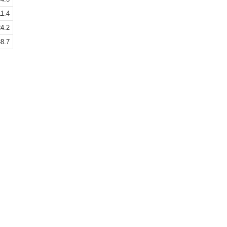
11.4
4.2
8.7