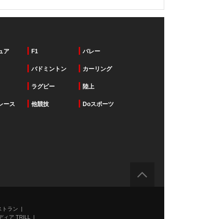
ュア
F1
バレー
バドミントン
カーリング
ラグビー
陸上
レース
他競技
Doスポーツ
ストラン
ィア TRILL