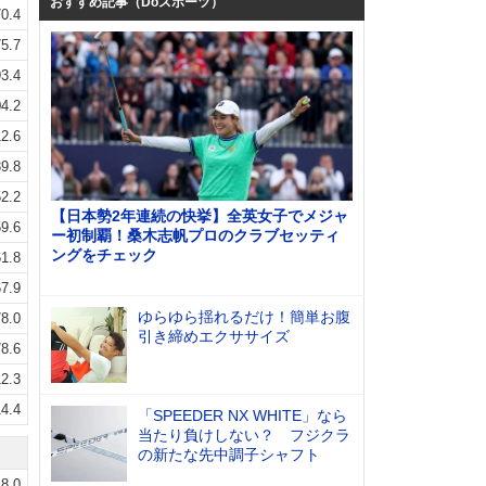
おすすめ記事（Doスポーツ）
0.4
5.7
3.4
4.2
2.6
9.8
2.2
【日本勢2年連続の快挙】全英女子でメジャ
9.6
ー初制覇！桑木志帆プロのクラブセッティ
ングをチェック
1.8
7.9
ゆらゆら揺れるだけ！簡単お腹
8.0
引き締めエクササイズ
8.6
2.3
4.4
「SPEEDER NX WHITE」なら
当たり負けしない？ フジクラ
の新たな先中調子シャフト
8.0