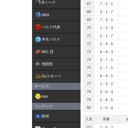
Bリーグ
67
7 - 2 - 1
68
3 - 1 - 7
NBA
69
7 - 3 - 1
バスケ代表
70
1 - 2 - 3
71
2 - 1 - 7
学生バスケ
72
2 - 4 - 6
NFL
73
6 - 4 - 3
74
3 - 7 - 1
他競技
75
2 - 7 - 1
76
6 - 4 - 1
Doスポーツ
77
1 - 3 - 2
サービス
78
3 - 6 - 4
toto
79
2 - 4 - 5
コンテンツ
80
1 - 5 - 4
動画
人気
馬番
121
1 - 5 - 7