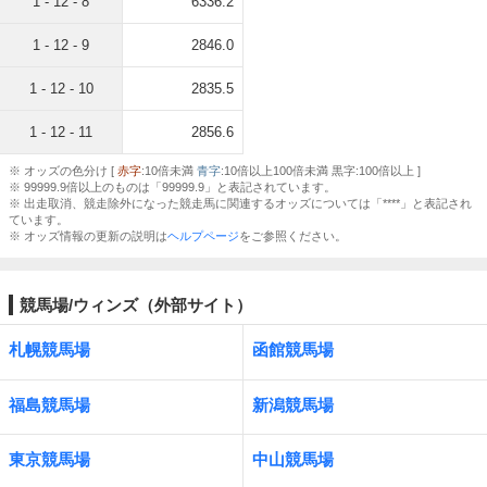
1 - 12 - 8
6336.2
1 - 12 - 9
2846.0
1 - 12 - 10
2835.5
1 - 12 - 11
2856.6
※ オッズの色分け [
赤字
:10倍未満
青字
:10倍以上100倍未満 黒字:100倍以上 ]
※ 99999.9倍以上のものは「99999.9」と表記されています。
※ 出走取消、競走除外になった競走馬に関連するオッズについては「****」と表記され
ています。
※ オッズ情報の更新の説明は
ヘルプページ
をご参照ください。
競馬場/ウィンズ（外部サイト）
札幌競馬場
函館競馬場
福島競馬場
新潟競馬場
東京競馬場
中山競馬場