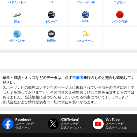
F1
バドミントン
バレーボール
ラグビー
NBA
陸上
Bリーグ
バスケ代表
学生バスケ
他競技
Doスポーツ
結果・成績・オッズなどのデータは、必ず
主催者
発行のものと照合し確認してく
ださい。
スポーツナビの競馬コンテンツのページ上に掲載されている情報の内容に関して
は万全を期しておりますが、その内容の正確性および安全性を保証するものでは
ありません。当該情報に基づいて被ったいかなる損害についても、LINEヤフー
株式会社および情報提供者は一切の責任を負いかねます。
Facebook
X(旧Twitter)
YouTube
スポーツナビ
スポーツナビ
スポーツナビ
公式ページ
公式アカウント
公式チャンネル