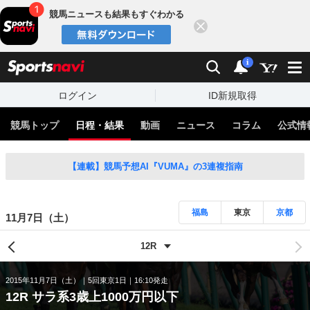
競馬ニュースも結果もすぐわかる
閉じる
スポーツナビ
検索
通知
i
ログイン
ID新規取得
競馬トップ
日程・結果
動画
ニュース
コラム
公式情
【連載】競馬予想AI『VUMA』の3連複指南
福島
東京
京都
11月7日（土）
2015年11月7日（土）
5回東京1日
16:10発走
12R サラ系3歳上1000万円以下