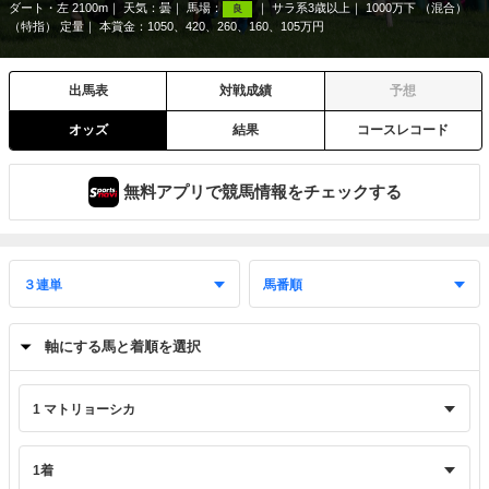
ダート・左 2100m
天気：
曇
馬場：
サラ系3歳以上
1000万下 （混合）
良
（特指） 定量
本賞金：1050、420、260、160、105万円
出馬表
対戦成績
予想
オッズ
結果
コースレコード
無料アプリで競馬情報をチェックする
軸にする馬と着順を選択