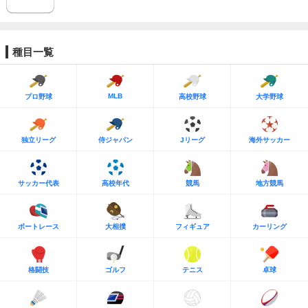
種目一覧
MLB
プロ野球
高校野球
大学野球
独立リーグ
侍ジャパン
Jリーグ
海外サッカー
サッカー代表
高校年代
競馬
地方競馬
ボートレース
大相撲
フィギュア
カーリング
格闘技
ゴルフ
テニス
卓球