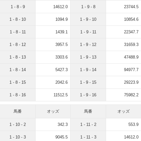
1 - 8 - 9
14612.0
1 - 9 - 8
23744.5
1 - 8 - 10
1094.9
1 - 9 - 10
10854.6
1 - 8 - 11
1439.1
1 - 9 - 11
22347.7
1 - 8 - 12
3957.5
1 - 9 - 12
31659.3
1 - 8 - 13
3303.6
1 - 9 - 13
47488.9
1 - 8 - 14
5427.3
1 - 9 - 14
94977.7
1 - 8 - 15
2042.6
1 - 9 - 15
29223.9
1 - 8 - 16
11512.5
1 - 9 - 16
75982.2
馬番
オッズ
馬番
オッズ
1 - 10 - 2
342.3
1 - 11 - 2
553.9
1 - 10 - 3
9045.5
1 - 11 - 3
14612.0