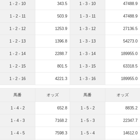
1 - 2 - 10
343.5
1 - 3 - 10
47488.9
1 - 2 - 11
503.9
1 - 3 - 11
47488.9
1 - 2 - 12
1253.9
1 - 3 - 12
27136.5
1 - 2 - 13
1396.8
1 - 3 - 13
54273.0
1 - 2 - 14
2288.7
1 - 3 - 14
189955.0
1 - 2 - 15
801.5
1 - 3 - 15
63318.5
1 - 2 - 16
4221.3
1 - 3 - 16
189955.0
馬番
オッズ
馬番
オッズ
1 - 4 - 2
652.8
1 - 5 - 2
8835.2
1 - 4 - 3
7168.2
1 - 5 - 3
22347.7
1 - 4 - 5
7598.3
1 - 5 - 4
14612.0