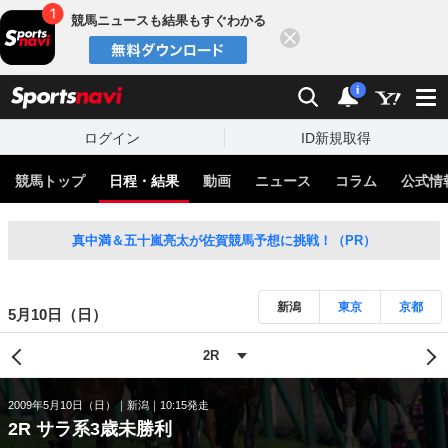
競馬ニュースも結果もすぐわかる
閉じる
スポーツナビ
検索
通知
i
ログイン
ID新規取得
競馬トップ
日程・結果
動画
ニュース
コラム
公式情
真中満＆五十嵐亮太が佐賀競馬予想に挑戦！（PR）
新潟
東京
京都
5月10日（日）
2009年5月10日（日）
新潟
10:15発走
2R サラ系3歳未勝利