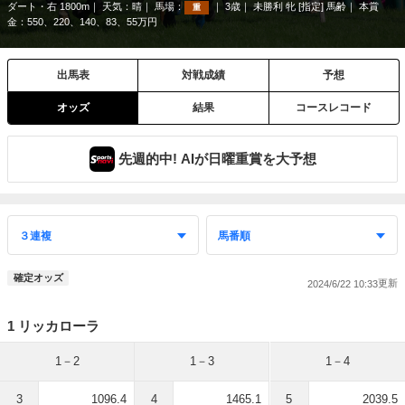
ダート・右 1800m
天気：
晴
馬場：
3歳
未勝利 牝 [指定] 馬齢
本賞
重
金：550、220、140、83、55万円
出馬表
対戦成績
予想
オッズ
結果
コースレコード
先週的中! AIが日曜重賞を大予想
確定オッズ
2024/6/22 10:33
1 リッカローラ
1－2
1－3
1－4
3
1096.4
4
1465.1
5
2039.5