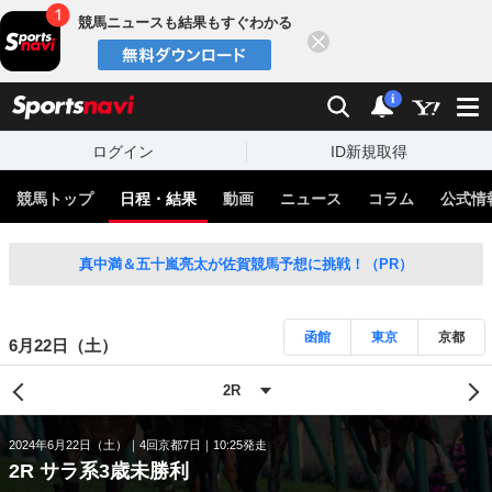
競馬ニュースも結果もすぐわかる
閉じる
スポーツナビ
検索
通知
i
ログイン
ID新規取得
競馬トップ
日程・結果
動画
ニュース
コラム
公式情
真中満＆五十嵐亮太が佐賀競馬予想に挑戦！（PR）
函館
東京
京都
6月22日（土）
2024年6月22日（土）
4回京都7日
10:25発走
2R サラ系3歳未勝利