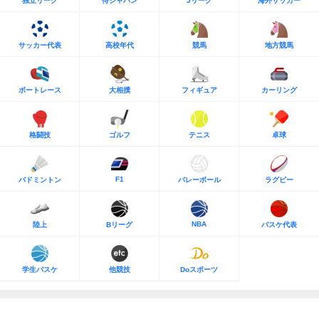
独立リーグ
侍ジャパン
Jリーグ
海外サッカー
サッカー代表
高校年代
競馬
地方競馬
ボートレース
大相撲
フィギュア
カーリング
格闘技
ゴルフ
テニス
卓球
F1
バドミントン
バレーボール
ラグビー
NBA
陸上
Bリーグ
バスケ代表
学生バスケ
他競技
Doスポーツ