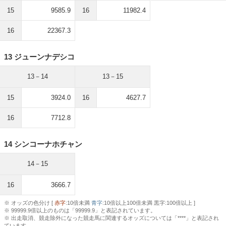
15
9585.9
16
11982.4
16
22367.3
13 ジューンナデシコ
13－14
13－15
15
3924.0
16
4627.7
16
7712.8
14 シンコーナホチャン
14－15
16
3666.7
※ オッズの色分け [
赤字
:10倍未満
青字
:10倍以上100倍未満 黒字:100倍以上 ]
※ 99999.9倍以上のものは「99999.9」と表記されています。
※ 出走取消、競走除外になった競走馬に関連するオッズについては「****」と表記され
ています。