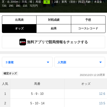
芝・右 2000m
天気：
晴
馬場：
2歳
新馬 （混合）[指定] 馬齢
本賞金：
良
720、290、180、110、72万円
出馬表
対戦成績
予想
オッズ
結果
コースレコード
無料アプリで競馬情報をチェックする
確定オッズ
2023/12/23 12:20
人気
馬番
オッズ
1
5 - 9 - 10
12.6
2
5 - 10 - 14
13.5