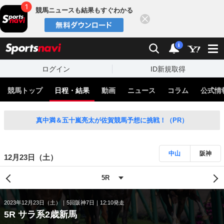
競馬ニュースも結果もすぐわかる
閉じる
スポーツナビ
検索
通知
i
ログイン
ID新規取得
競馬トップ
日程・結果
動画
ニュース
コラム
公式情
真中満＆五十嵐亮太が佐賀競馬予想に挑戦！（PR）
中山
阪神
12月23日（土）
2023年12月23日（土）
5回阪神7日
12:10発走
5R サラ系2歳新馬