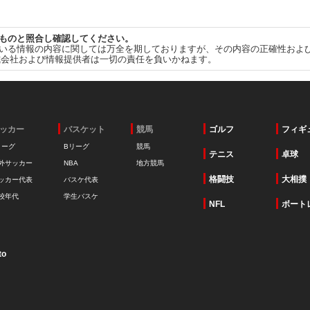
ものと照合し確認してください。
いる情報の内容に関しては万全を期しておりますが、その内容の正確性およ
式会社および情報提供者は一切の責任を負いかねます。
ッカー
バスケット
競馬
ゴルフ
フィギ
リーグ
Bリーグ
競馬
テニス
卓球
外サッカー
NBA
地方競馬
格闘技
大相撲
ッカー代表
バスケ代表
校年代
学生バスケ
NFL
ボート
to