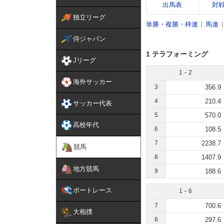
出馬表
対
独立リーグ
単勝・複勝・枠連
馬連
侍ジャパン
1 テラフォーミング
Jリーグ
1－2
海外サッカー
3
356.9
4
210.4
サッカー代表
5
570.0
高校年代
6
108.5
7
2238.7
競馬
8
1407.9
地方競馬
9
188.6
ボートレース
1－6
7
700.6
大相撲
8
297.6