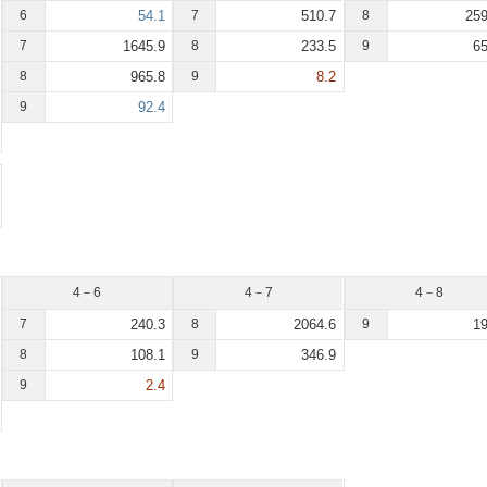
6
54.1
7
510.7
8
259
7
1645.9
8
233.5
9
65
8
965.8
9
8.2
9
92.4
4－6
4－7
4－8
7
240.3
8
2064.6
9
19
8
108.1
9
346.9
9
2.4