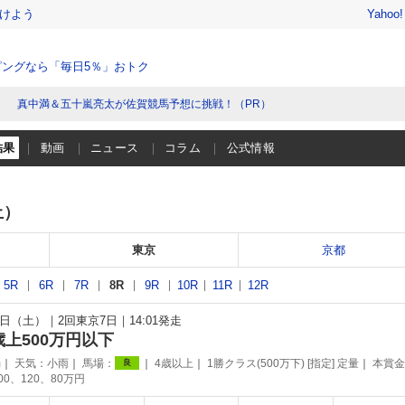
けよう
Yahoo
ングなら「毎日5％」おトク
真中満＆五十嵐亮太が佐賀競馬予想に挑戦！（PR）
結果
動画
ニュース
コラム
公式情報
土）
東京
京都
5R
6R
7R
8R
9R
10R
11R
12R
13日（土）
2回東京7日
14:01発走
歳上500万円以下
m
天気：
小雨
馬場：
4歳以上
1勝クラス(500万下) [指定] 定量
本賞金
良
200、120、80万円