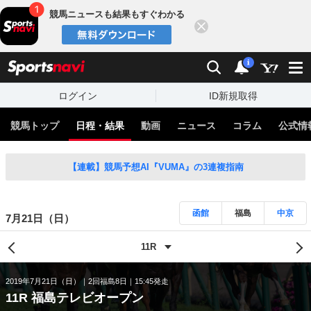
競馬ニュースも結果もすぐわかる
閉じる
スポーツナビ
検索
通知
i
ログイン
ID新規取得
競馬トップ
日程・結果
動画
ニュース
コラム
公式情
【連載】競馬予想AI『VUMA』の3連複指南
函館
福島
中京
7月21日（日）
2019年7月21日（日）
2回福島8日
15:45発走
11R 福島テレビオープン