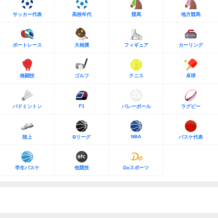
サッカー代表
高校年代
競馬
地方競馬
ボートレース
大相撲
フィギュア
カーリング
格闘技
ゴルフ
テニス
卓球
F1
バドミントン
バレーボール
ラグビー
NBA
陸上
Bリーグ
バスケ代表
学生バスケ
他競技
Doスポーツ