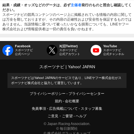
結果・成績・オッズなどのデータは、必ず
主催者
発行のものと照合し確認してく
ださい。
スポーツナビの競馬コンテンツのページ上に掲載されている情報の内容に関して
は万全を期しておりますが、その内容の正確性および安全性を保証するものでは
ありません。当該情報に基づいて被ったいかなる損害についても、LINEヤフー
株式会社および情報提供者は一切の責任を負いかねます。
Facebook
X(旧Twitter)
YouTube
スポーツナビ
スポーツナビ
スポーツナビ
公式ページ
公式アカウント
公式チャンネル
スポーツナビ
Yahoo! JAPAN
スポーツナビはYahoo! JAPANのサービスであり、LINEヤフー株式会社がス
ポーツナビ株式会社と協力して運営しています。
プライバシーポリシー
プライバシーセンター
規約
会社概要
免責事項
広告掲載について
スタッフ募集
ご意見・ご要望
ヘルプ
© Japan Racing Association.
© 毎日新聞社
© 株式会社グラッドキューブ