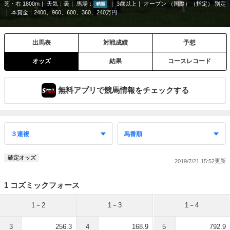
芝・右 1800m
天気：
曇
馬場：
3歳以上
オープン （国際）（指定） 別定
稍重
本賞金：2400、960、600、360、240万円
出馬表
対戦成績
予想
オッズ
結果
コースレコード
無料アプリで競馬情報をチェックする
確定オッズ
2019/7/21 15:52
1 コズミックフォース
1－2
1－3
1－4
3
256.3
4
168.9
5
792.9