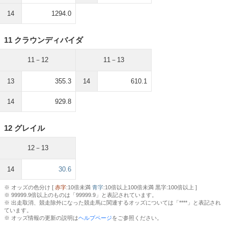
14
1294.0
11 クラウンディバイダ
11－12
11－13
13
355.3
14
610.1
14
929.8
12 グレイル
12－13
14
30.6
※ オッズの色分け [
赤字
:10倍未満
青字
:10倍以上100倍未満 黒字:100倍以上 ]
※ 99999.9倍以上のものは「99999.9」と表記されています。
※ 出走取消、競走除外になった競走馬に関連するオッズについては「****」と表記され
ています。
※ オッズ情報の更新の説明は
ヘルプページ
をご参照ください。